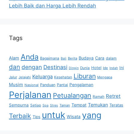
Lebih Baik dan Harga Lebih Rendah
Tags
Anda
Alam
Budaya
Cara
Bagaimana
dalam
Berita
Bali
dan
dengan
Destinasi
Hotel
Ini
Dunia
Ide
Dingin
Indah
Liburan
Keluarga
Jalur
Jelajahi
Kesehatan
Mengapa
Musim
Pengalaman
Panduan
Pantai
Nasional
Perjalanan
Petualangan
Retret
Ramah
Temukan
Tempat
Sempurna
Teratas
Setiap
Taman
Spa
Stres
untuk
yang
Terbaik
Wisata
Tips