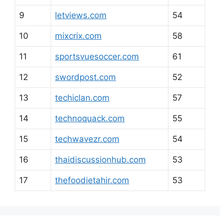
9
letviews.com
54
10
mixcrix.com
58
11
sportsvuesoccer.com
61
12
swordpost.com
52
13
techiclan.com
57
14
technoquack.com
55
15
techwavezr.com
54
16
thaidiscussionhub.com
53
17
thefoodietahir.com
53