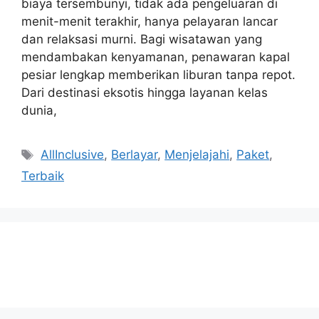
biaya tersembunyi, tidak ada pengeluaran di
menit-menit terakhir, hanya pelayaran lancar
dan relaksasi murni. Bagi wisatawan yang
mendambakan kenyamanan, penawaran kapal
pesiar lengkap memberikan liburan tanpa repot.
Dari destinasi eksotis hingga layanan kelas
dunia,
Tags
AllInclusive
,
Berlayar
,
Menjelajahi
,
Paket
,
Terbaik