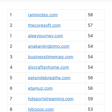
1
raminotes.com
58
2
thecoresoft.com
57
1
aleeyjourney.com
54
2
anakanjingbimo.com
54
3
businesstimemag.com
54
4
diycraftsnhome.com
54
5
eatsmilebreathe.com
56
6
etamuz.com
56
7
hdsportstreaming.com
59
8
hibooox.com
53