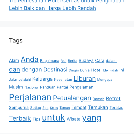
Tip Pemesanan Hotel Cerdas untuk Penginapan
Lebih Baik dan Harga Lebih Rendah
Tags
Anda
Alam
Budaya
Cara
Bagaimana
dalam
Berita
Bali
dan
dengan
Destinasi
Hotel
Ini
Dunia
Ide
Dingin
Indah
Liburan
Keluarga
Jalur
Jelajahi
Kesehatan
Mengapa
Musim
Pengalaman
Panduan
Pantai
Nasional
Perjalanan
Petualangan
Retret
Ramah
Temukan
Tempat
Sempurna
Teratas
Setiap
Taman
Spa
Stres
untuk
yang
Terbaik
Wisata
Tips