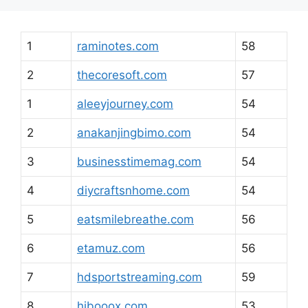
1
raminotes.com
58
2
thecoresoft.com
57
1
aleeyjourney.com
54
2
anakanjingbimo.com
54
3
businesstimemag.com
54
4
diycraftsnhome.com
54
5
eatsmilebreathe.com
56
6
etamuz.com
56
7
hdsportstreaming.com
59
8
hibooox.com
53