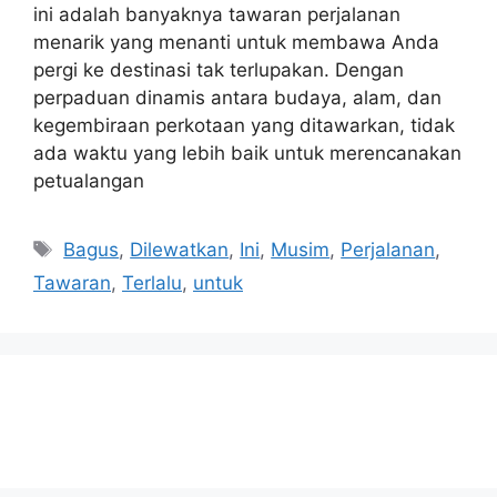
ini adalah banyaknya tawaran perjalanan
menarik yang menanti untuk membawa Anda
pergi ke destinasi tak terlupakan. Dengan
perpaduan dinamis antara budaya, alam, dan
kegembiraan perkotaan yang ditawarkan, tidak
ada waktu yang lebih baik untuk merencanakan
petualangan
Tags
Bagus
,
Dilewatkan
,
Ini
,
Musim
,
Perjalanan
,
Tawaran
,
Terlalu
,
untuk