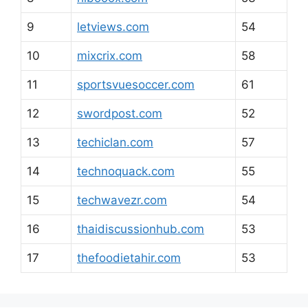
9
letviews.com
54
10
mixcrix.com
58
11
sportsvuesoccer.com
61
12
swordpost.com
52
13
techiclan.com
57
14
technoquack.com
55
15
techwavezr.com
54
16
thaidiscussionhub.com
53
17
thefoodietahir.com
53