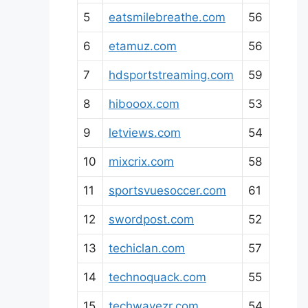
5
eatsmilebreathe.com
56
6
etamuz.com
56
7
hdsportstreaming.com
59
8
hibooox.com
53
9
letviews.com
54
10
mixcrix.com
58
11
sportsvuesoccer.com
61
12
swordpost.com
52
13
techiclan.com
57
14
technoquack.com
55
15
techwavezr.com
54