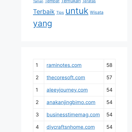
Temukan
Tempat
Teratas
Taman
untuk
Terbaik
Wisata
Tips
yang
1
raminotes.com
58
2
thecoresoft.com
57
1
aleeyjourney.com
54
2
anakanjingbimo.com
54
3
businesstimemag.com
54
4
diycraftsnhome.com
54