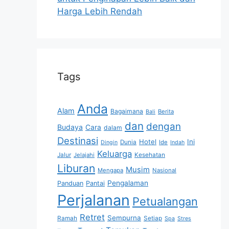
Harga Lebih Rendah
Tags
Anda
Alam
Bagaimana
Berita
Bali
dan
dengan
Budaya
Cara
dalam
Destinasi
Hotel
Ini
Dunia
Ide
Dingin
Indah
Keluarga
Jalur
Jelajahi
Kesehatan
Liburan
Musim
Mengapa
Nasional
Pengalaman
Panduan
Pantai
Perjalanan
Petualangan
Retret
Sempurna
Ramah
Setiap
Spa
Stres