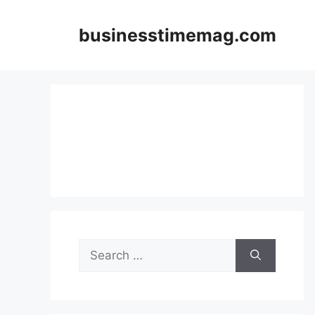
Skip
to
businesstimemag.com
content
Search
for: