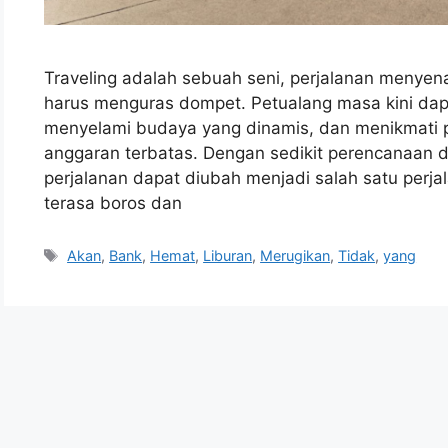
Traveling adalah sebuah seni, perjalanan menye
harus menguras dompet. Petualang masa kini dapa
menyelami budaya yang dinamis, dan menikmat
anggaran terbatas. Dengan sedikit perencanaan da
perjalanan dapat diubah menjadi salah satu perja
terasa boros dan
Tags
Akan
,
Bank
,
Hemat
,
Liburan
,
Merugikan
,
Tidak
,
yang