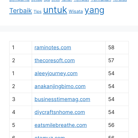
untuk
yang
Terbaik
Wisata
Tips
1
raminotes.com
58
2
thecoresoft.com
57
1
aleeyjourney.com
54
2
anakanjingbimo.com
54
3
businesstimemag.com
54
4
diycraftsnhome.com
54
5
eatsmilebreathe.com
56
6
etamuz.com
56