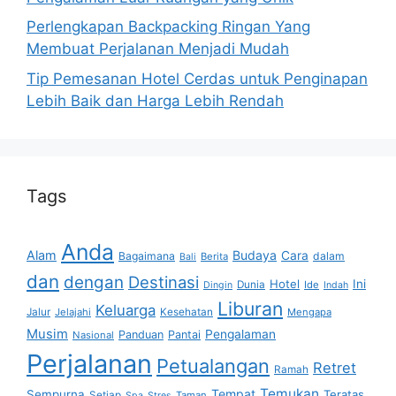
Perlengkapan Backpacking Ringan Yang
Membuat Perjalanan Menjadi Mudah
Tip Pemesanan Hotel Cerdas untuk Penginapan
Lebih Baik dan Harga Lebih Rendah
Tags
Anda
Alam
Budaya
Cara
Bagaimana
dalam
Berita
Bali
dan
dengan
Destinasi
Hotel
Ini
Dunia
Ide
Dingin
Indah
Liburan
Keluarga
Jalur
Jelajahi
Kesehatan
Mengapa
Musim
Pengalaman
Panduan
Pantai
Nasional
Perjalanan
Petualangan
Retret
Ramah
Temukan
Tempat
Sempurna
Teratas
Setiap
Taman
Spa
Stres