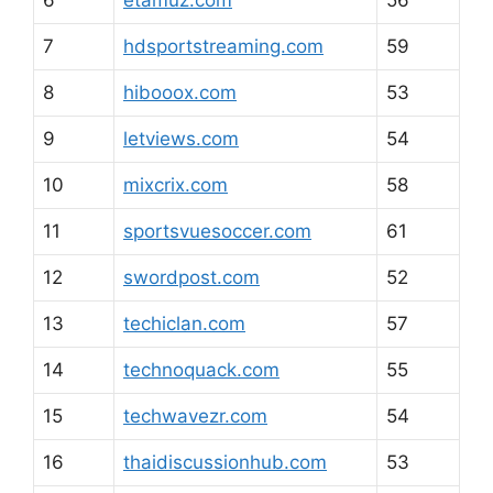
7
hdsportstreaming.com
59
8
hibooox.com
53
9
letviews.com
54
10
mixcrix.com
58
11
sportsvuesoccer.com
61
12
swordpost.com
52
13
techiclan.com
57
14
technoquack.com
55
15
techwavezr.com
54
16
thaidiscussionhub.com
53