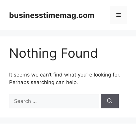
Skip
to
businesstimemag.com
Menu
content
Nothing Found
It seems we can’t find what you’re looking for.
Perhaps searching can help.
Search
for: