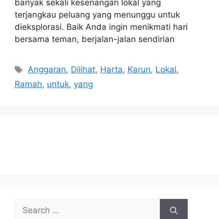
banyak sekali kesenangan lokal yang
terjangkau peluang yang menunggu untuk
dieksplorasi. Baik Anda ingin menikmati hari
bersama teman, berjalan-jalan sendirian
Tags
Anggaran
,
Dilihat
,
Harta
,
Karun
,
Lokal
,
Ramah
,
untuk
,
yang
Search
for: