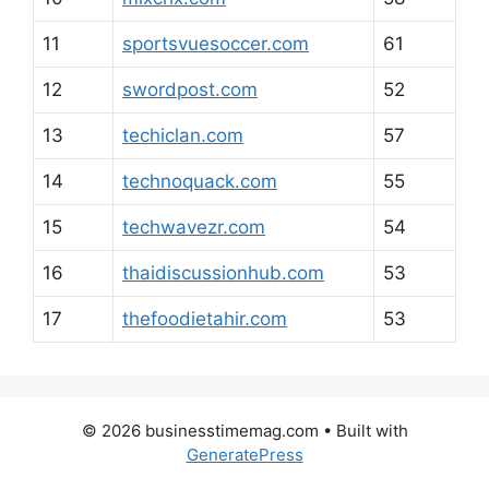
11
sportsvuesoccer.com
61
12
swordpost.com
52
13
techiclan.com
57
14
technoquack.com
55
15
techwavezr.com
54
16
thaidiscussionhub.com
53
17
thefoodietahir.com
53
© 2026 businesstimemag.com
• Built with
GeneratePress