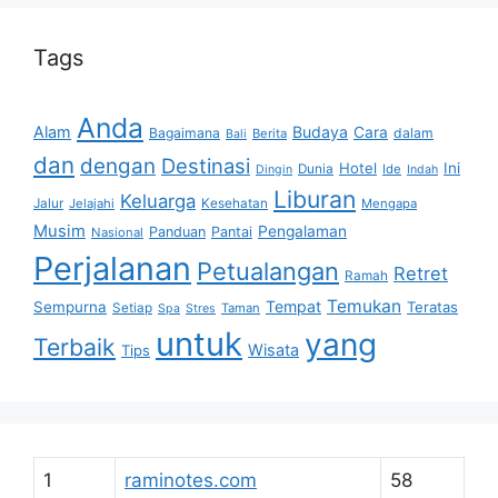
Tags
Anda
Alam
Budaya
Cara
Bagaimana
dalam
Berita
Bali
dan
dengan
Destinasi
Hotel
Ini
Dunia
Ide
Dingin
Indah
Liburan
Keluarga
Jalur
Jelajahi
Kesehatan
Mengapa
Musim
Pengalaman
Panduan
Pantai
Nasional
Perjalanan
Petualangan
Retret
Ramah
Temukan
Tempat
Sempurna
Teratas
Setiap
Taman
Spa
Stres
untuk
yang
Terbaik
Wisata
Tips
1
raminotes.com
58