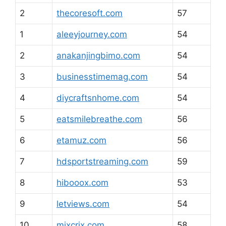
2
thecoresoft.com
57
1
aleeyjourney.com
54
2
anakanjingbimo.com
54
3
businesstimemag.com
54
4
diycraftsnhome.com
54
5
eatsmilebreathe.com
56
6
etamuz.com
56
7
hdsportstreaming.com
59
8
hibooox.com
53
9
letviews.com
54
10
mixcrix.com
58