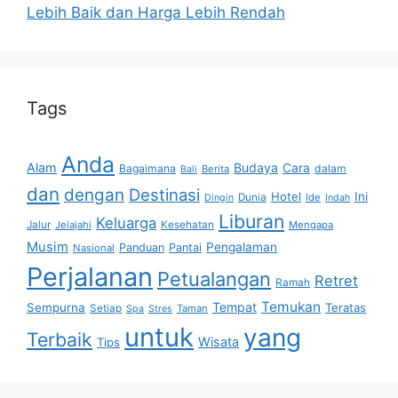
Lebih Baik dan Harga Lebih Rendah
Tags
Anda
Alam
Budaya
Cara
Bagaimana
dalam
Berita
Bali
dan
dengan
Destinasi
Hotel
Ini
Dunia
Ide
Dingin
Indah
Liburan
Keluarga
Jalur
Jelajahi
Kesehatan
Mengapa
Musim
Pengalaman
Panduan
Pantai
Nasional
Perjalanan
Petualangan
Retret
Ramah
Temukan
Tempat
Sempurna
Teratas
Setiap
Taman
Spa
Stres
untuk
yang
Terbaik
Wisata
Tips