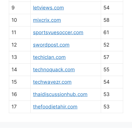
9
letviews.com
54
10
mixcrix.com
58
11
sportsvuesoccer.com
61
12
swordpost.com
52
13
techiclan.com
57
14
technoquack.com
55
15
techwavezr.com
54
16
thaidiscussionhub.com
53
17
thefoodietahir.com
53