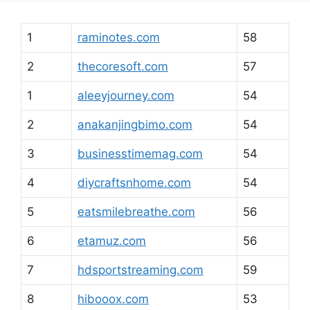
1
raminotes.com
58
2
thecoresoft.com
57
1
aleeyjourney.com
54
2
anakanjingbimo.com
54
3
businesstimemag.com
54
4
diycraftsnhome.com
54
5
eatsmilebreathe.com
56
6
etamuz.com
56
7
hdsportstreaming.com
59
8
hibooox.com
53