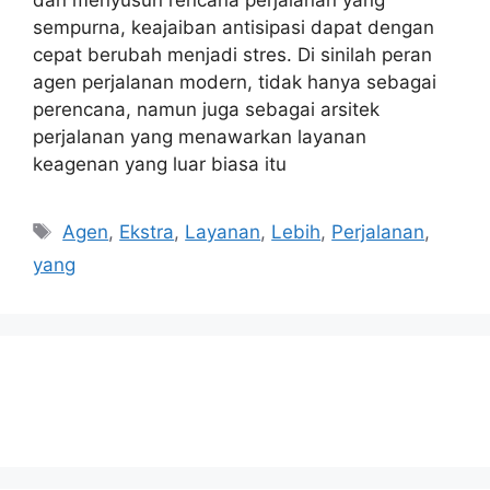
sempurna, keajaiban antisipasi dapat dengan
cepat berubah menjadi stres. Di sinilah peran
agen perjalanan modern, tidak hanya sebagai
perencana, namun juga sebagai arsitek
perjalanan yang menawarkan layanan
keagenan yang luar biasa itu
Tags
Agen
,
Ekstra
,
Layanan
,
Lebih
,
Perjalanan
,
yang