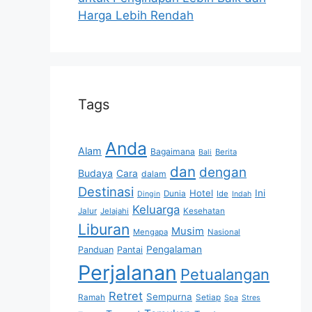
Harga Lebih Rendah
Tags
Anda
Alam
Bagaimana
Berita
Bali
dan
dengan
Budaya
Cara
dalam
Destinasi
Hotel
Ini
Dunia
Ide
Dingin
Indah
Keluarga
Jalur
Jelajahi
Kesehatan
Liburan
Musim
Mengapa
Nasional
Pengalaman
Panduan
Pantai
Perjalanan
Petualangan
Retret
Sempurna
Ramah
Setiap
Spa
Stres