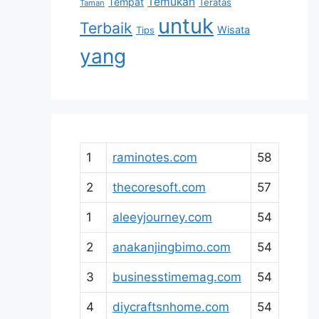
Temukan
Tempat
Teratas
Taman
untuk
Terbaik
Wisata
Tips
yang
1
raminotes.com
58
2
thecoresoft.com
57
1
aleeyjourney.com
54
2
anakanjingbimo.com
54
3
businesstimemag.com
54
4
diycraftsnhome.com
54