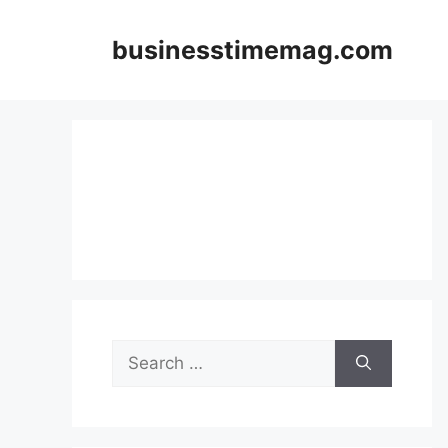
Skip
to
businesstimemag.com
content
Search
for: