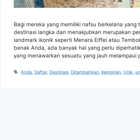
Bagi mereka yang memiliki nafsu berkelana yang t
destinasi langka dan menakjubkan merupakan pe
landmark ikonik seperti Menara Eiffel atau Tembok 
benak Anda, ada banyak hal yang perlu diperhatik
yang menawarkan sesuatu yang jauh melampaui 
Tags
Anda
,
Daftar
,
Destinasi
,
Ditambahkan
,
Keinginan
,
Unik
,
un