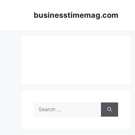
Skip
to
businesstimemag.com
content
Search
for: