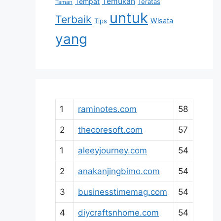
Temukan
Tempat
Teratas
Taman
untuk
Terbaik
Wisata
Tips
yang
1
raminotes.com
58
2
thecoresoft.com
57
1
aleeyjourney.com
54
2
anakanjingbimo.com
54
3
businesstimemag.com
54
4
diycraftsnhome.com
54