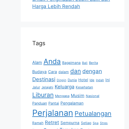
Harga Lebih Rendah
Tags
Anda
Alam
Bagaimana
Berita
Bali
dan
dengan
Budaya
Cara
dalam
Destinasi
Hotel
Ini
Dunia
Ide
Dingin
Indah
Keluarga
Jalur
Jelajahi
Kesehatan
Liburan
Musim
Mengapa
Nasional
Pengalaman
Panduan
Pantai
Perjalanan
Petualangan
Retret
Sempurna
Ramah
Setiap
Spa
Stres