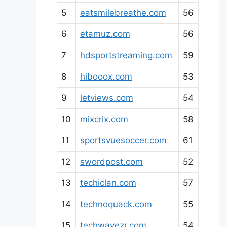
5
eatsmilebreathe.com
56
6
etamuz.com
56
7
hdsportstreaming.com
59
8
hibooox.com
53
9
letviews.com
54
10
mixcrix.com
58
11
sportsvuesoccer.com
61
12
swordpost.com
52
13
techiclan.com
57
14
technoquack.com
55
15
techwavezr.com
54