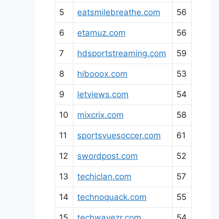
5
eatsmilebreathe.com
56
6
etamuz.com
56
7
hdsportstreaming.com
59
8
hibooox.com
53
9
letviews.com
54
10
mixcrix.com
58
11
sportsvuesoccer.com
61
12
swordpost.com
52
13
techiclan.com
57
14
technoquack.com
55
15
techwavezr.com
54