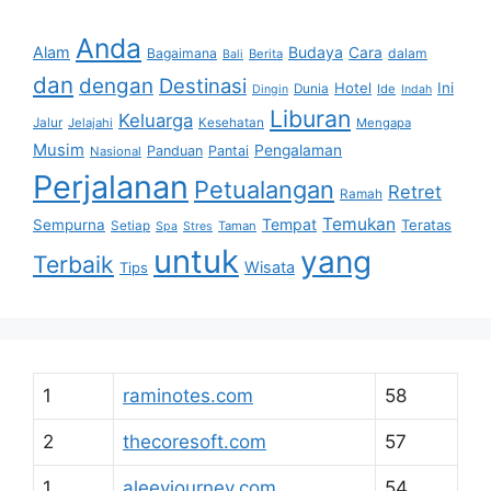
Anda
Alam
Budaya
Cara
Bagaimana
dalam
Berita
Bali
dan
dengan
Destinasi
Hotel
Ini
Dunia
Ide
Dingin
Indah
Liburan
Keluarga
Jalur
Jelajahi
Kesehatan
Mengapa
Musim
Pengalaman
Panduan
Pantai
Nasional
Perjalanan
Petualangan
Retret
Ramah
Temukan
Tempat
Sempurna
Teratas
Setiap
Taman
Spa
Stres
untuk
yang
Terbaik
Wisata
Tips
1
raminotes.com
58
2
thecoresoft.com
57
1
aleeyjourney.com
54