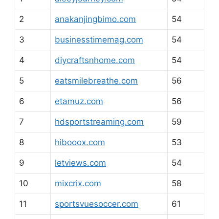
2
anakanjingbimo.com
54
3
businesstimemag.com
54
4
diycraftsnhome.com
54
5
eatsmilebreathe.com
56
6
etamuz.com
56
7
hdsportstreaming.com
59
8
hibooox.com
53
9
letviews.com
54
10
mixcrix.com
58
11
sportsvuesoccer.com
61