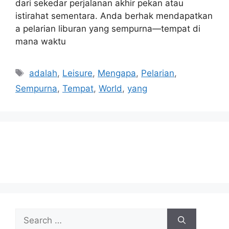
dari sekedar perjalanan akhir pekan atau
istirahat sementara. Anda berhak mendapatkan
a pelarian liburan yang sempurna—tempat di
mana waktu
Tags
adalah
,
Leisure
,
Mengapa
,
Pelarian
,
Sempurna
,
Tempat
,
World
,
yang
Search
for: