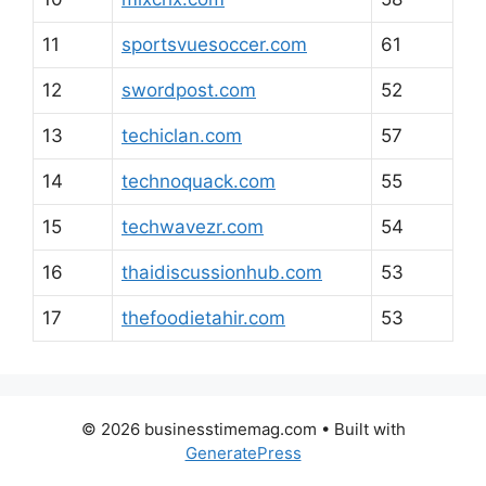
11
sportsvuesoccer.com
61
12
swordpost.com
52
13
techiclan.com
57
14
technoquack.com
55
15
techwavezr.com
54
16
thaidiscussionhub.com
53
17
thefoodietahir.com
53
© 2026 businesstimemag.com
• Built with
GeneratePress