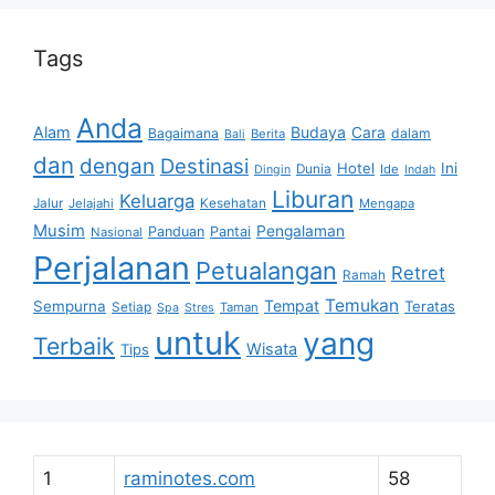
Tags
Anda
Alam
Budaya
Cara
Bagaimana
dalam
Berita
Bali
dan
dengan
Destinasi
Hotel
Ini
Dunia
Ide
Dingin
Indah
Liburan
Keluarga
Jalur
Jelajahi
Kesehatan
Mengapa
Musim
Pengalaman
Panduan
Pantai
Nasional
Perjalanan
Petualangan
Retret
Ramah
Temukan
Tempat
Sempurna
Teratas
Setiap
Taman
Spa
Stres
untuk
yang
Terbaik
Wisata
Tips
1
raminotes.com
58