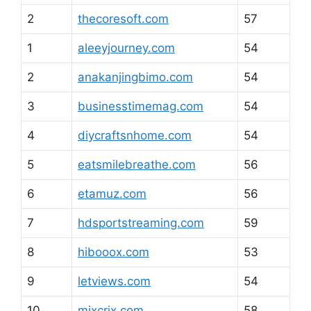
2
thecoresoft.com
57
1
aleeyjourney.com
54
2
anakanjingbimo.com
54
3
businesstimemag.com
54
4
diycraftsnhome.com
54
5
eatsmilebreathe.com
56
6
etamuz.com
56
7
hdsportstreaming.com
59
8
hibooox.com
53
9
letviews.com
54
10
mixcrix.com
58