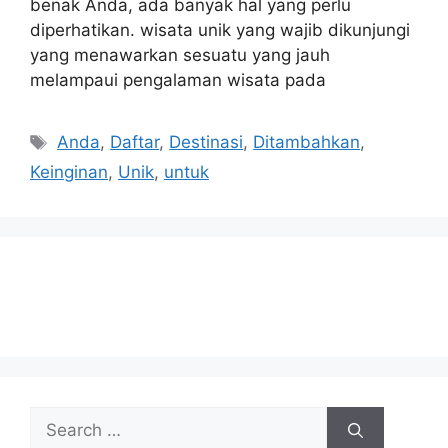
benak Anda, ada banyak hal yang perlu
diperhatikan. wisata unik yang wajib dikunjungi
yang menawarkan sesuatu yang jauh
melampaui pengalaman wisata pada
Tags
Anda
,
Daftar
,
Destinasi
,
Ditambahkan
,
Keinginan
,
Unik
,
untuk
Search
for: