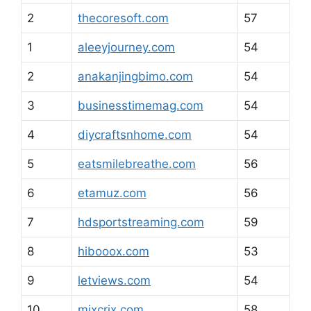
2
thecoresoft.com
57
1
aleeyjourney.com
54
2
anakanjingbimo.com
54
3
businesstimemag.com
54
4
diycraftsnhome.com
54
5
eatsmilebreathe.com
56
6
etamuz.com
56
7
hdsportstreaming.com
59
8
hibooox.com
53
9
letviews.com
54
10
mixcrix.com
58