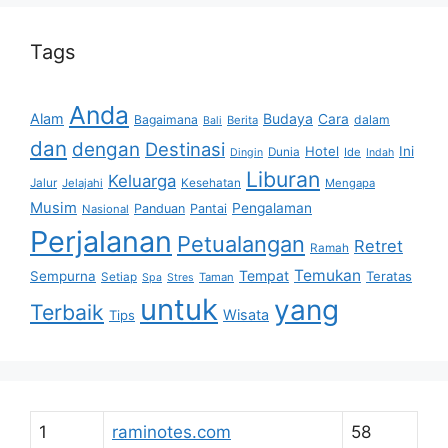
Tags
Anda
Alam
Budaya
Cara
Bagaimana
dalam
Berita
Bali
dan
dengan
Destinasi
Hotel
Ini
Dunia
Ide
Dingin
Indah
Liburan
Keluarga
Jalur
Jelajahi
Kesehatan
Mengapa
Musim
Pengalaman
Panduan
Pantai
Nasional
Perjalanan
Petualangan
Retret
Ramah
Temukan
Tempat
Sempurna
Teratas
Setiap
Taman
Spa
Stres
untuk
yang
Terbaik
Wisata
Tips
1
raminotes.com
58