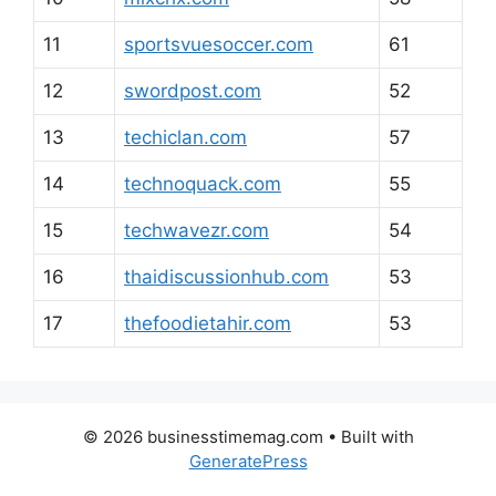
11
sportsvuesoccer.com
61
12
swordpost.com
52
13
techiclan.com
57
14
technoquack.com
55
15
techwavezr.com
54
16
thaidiscussionhub.com
53
17
thefoodietahir.com
53
© 2026 businesstimemag.com
• Built with
GeneratePress