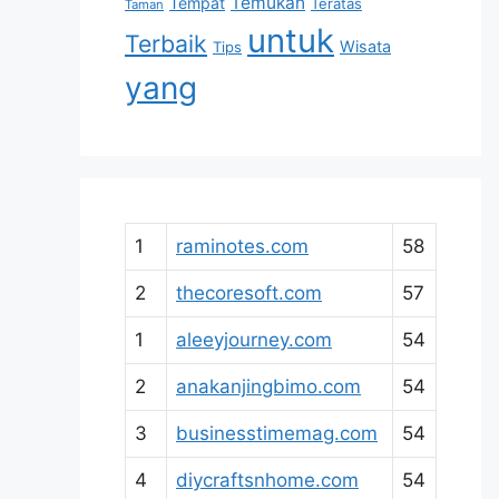
Temukan
Tempat
Teratas
Taman
untuk
Terbaik
Wisata
Tips
yang
1
raminotes.com
58
2
thecoresoft.com
57
1
aleeyjourney.com
54
2
anakanjingbimo.com
54
3
businesstimemag.com
54
4
diycraftsnhome.com
54