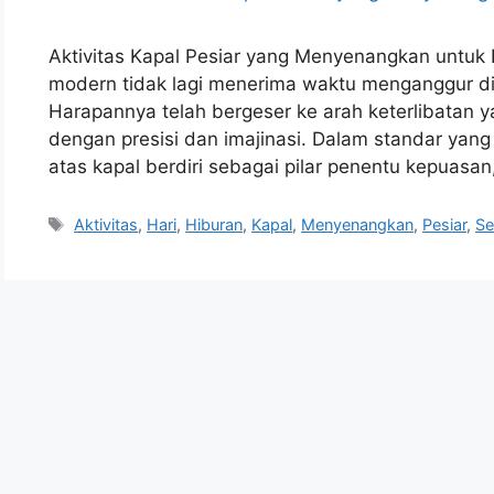
Aktivitas Kapal Pesiar yang Menyenangkan untuk
modern tidak lagi menerima waktu menganggur di
Harapannya telah bergeser ke arah keterlibatan y
dengan presisi dan imajinasi. Dalam standar yang
atas kapal berdiri sebagai pilar penentu kepuasan
Tags
Aktivitas
,
Hari
,
Hiburan
,
Kapal
,
Menyenangkan
,
Pesiar
,
Se