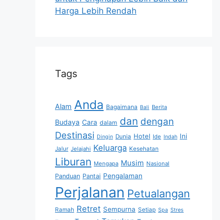
Harga Lebih Rendah
Tags
Anda
Alam
Bagaimana
Berita
Bali
dan
dengan
Budaya
Cara
dalam
Destinasi
Hotel
Ini
Dunia
Ide
Dingin
Indah
Keluarga
Jalur
Jelajahi
Kesehatan
Liburan
Musim
Mengapa
Nasional
Pengalaman
Panduan
Pantai
Perjalanan
Petualangan
Retret
Sempurna
Ramah
Setiap
Spa
Stres