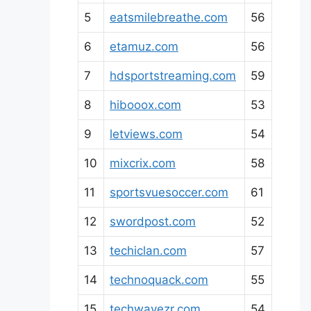
5
eatsmilebreathe.com
56
6
etamuz.com
56
7
hdsportstreaming.com
59
8
hibooox.com
53
9
letviews.com
54
10
mixcrix.com
58
11
sportsvuesoccer.com
61
12
swordpost.com
52
13
techiclan.com
57
14
technoquack.com
55
15
techwavezr.com
54