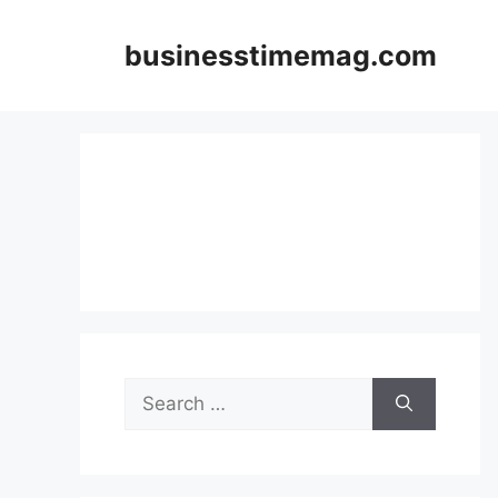
Skip
to
businesstimemag.com
content
Search
for: