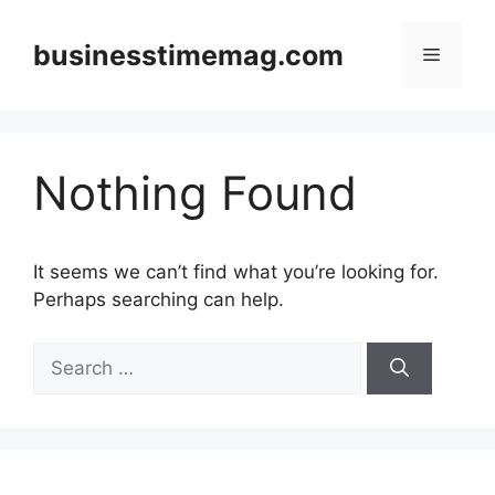
Skip
to
businesstimemag.com
Menu
content
Nothing Found
It seems we can’t find what you’re looking for.
Perhaps searching can help.
Search
for: