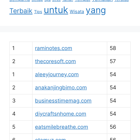
untuk
yang
Terbaik
Wisata
Tips
1
raminotes.com
58
2
thecoresoft.com
57
1
aleeyjourney.com
54
2
anakanjingbimo.com
54
3
businesstimemag.com
54
4
diycraftsnhome.com
54
5
eatsmilebreathe.com
56
6
etamuz.com
56