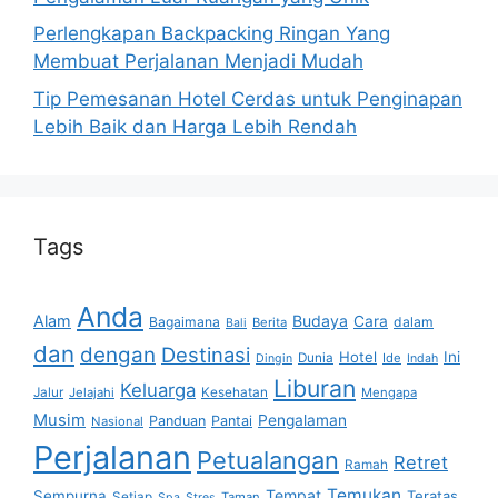
Perlengkapan Backpacking Ringan Yang
Membuat Perjalanan Menjadi Mudah
Tip Pemesanan Hotel Cerdas untuk Penginapan
Lebih Baik dan Harga Lebih Rendah
Tags
Anda
Alam
Budaya
Cara
Bagaimana
dalam
Berita
Bali
dan
dengan
Destinasi
Hotel
Ini
Dunia
Ide
Dingin
Indah
Liburan
Keluarga
Jalur
Jelajahi
Kesehatan
Mengapa
Musim
Pengalaman
Panduan
Pantai
Nasional
Perjalanan
Petualangan
Retret
Ramah
Temukan
Tempat
Sempurna
Teratas
Setiap
Taman
Spa
Stres