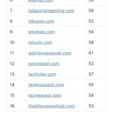
7
hdsportstreaming.com
59
8
hibooox.com
53
9
letviews.com
54
10
mixcrix.com
58
11
sportsvuesoccer.com
61
12
swordpost.com
52
13
techiclan.com
57
14
technoquack.com
55
15
techwavezr.com
54
16
thaidiscussionhub.com
53