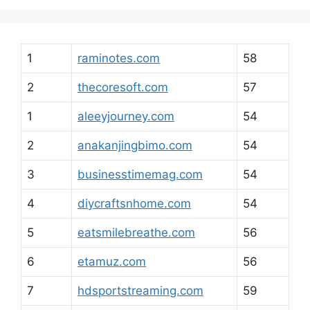
1
raminotes.com
58
2
thecoresoft.com
57
1
aleeyjourney.com
54
2
anakanjingbimo.com
54
3
businesstimemag.com
54
4
diycraftsnhome.com
54
5
eatsmilebreathe.com
56
6
etamuz.com
56
7
hdsportstreaming.com
59