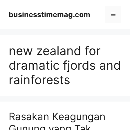
Skip
to
businesstimemag.com
Menu
content
new zealand for
dramatic fjords and
rainforests
Rasakan Keagungan
Gunung yang Tak