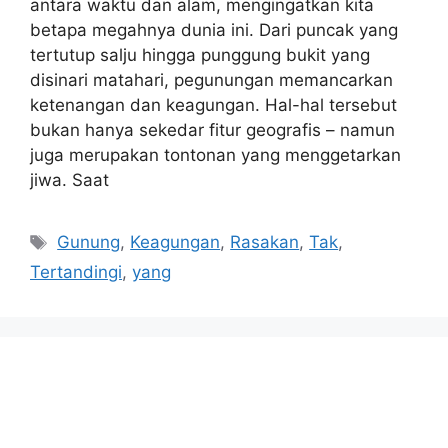
antara waktu dan alam, mengingatkan kita
betapa megahnya dunia ini. Dari puncak yang
tertutup salju hingga punggung bukit yang
disinari matahari, pegunungan memancarkan
ketenangan dan keagungan. Hal-hal tersebut
bukan hanya sekedar fitur geografis – namun
juga merupakan tontonan yang menggetarkan
jiwa. Saat
Tags
Gunung
,
Keagungan
,
Rasakan
,
Tak
,
Tertandingi
,
yang