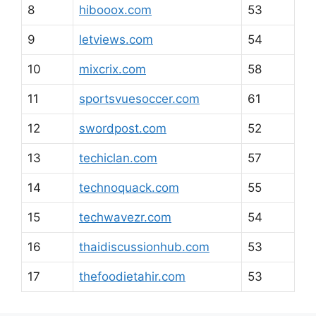
8
hibooox.com
53
9
letviews.com
54
10
mixcrix.com
58
11
sportsvuesoccer.com
61
12
swordpost.com
52
13
techiclan.com
57
14
technoquack.com
55
15
techwavezr.com
54
16
thaidiscussionhub.com
53
17
thefoodietahir.com
53