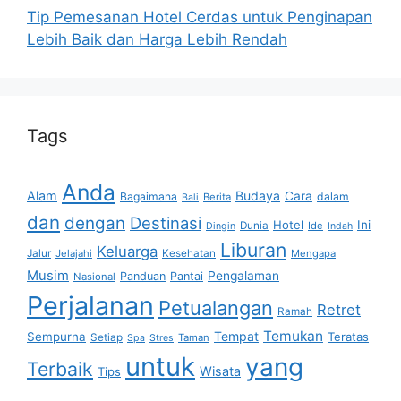
Tip Pemesanan Hotel Cerdas untuk Penginapan
Lebih Baik dan Harga Lebih Rendah
Tags
Anda
Alam
Budaya
Cara
Bagaimana
dalam
Berita
Bali
dan
dengan
Destinasi
Hotel
Ini
Dunia
Ide
Dingin
Indah
Liburan
Keluarga
Jalur
Jelajahi
Kesehatan
Mengapa
Musim
Pengalaman
Panduan
Pantai
Nasional
Perjalanan
Petualangan
Retret
Ramah
Temukan
Tempat
Sempurna
Teratas
Setiap
Taman
Spa
Stres
untuk
yang
Terbaik
Wisata
Tips