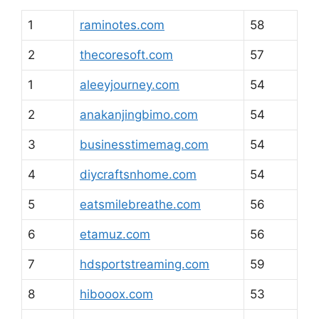
1
raminotes.com
58
2
thecoresoft.com
57
1
aleeyjourney.com
54
2
anakanjingbimo.com
54
3
businesstimemag.com
54
4
diycraftsnhome.com
54
5
eatsmilebreathe.com
56
6
etamuz.com
56
7
hdsportstreaming.com
59
8
hibooox.com
53