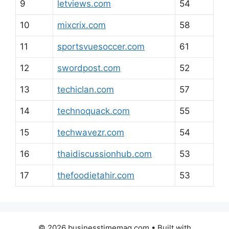
9
letviews.com
54
10
mixcrix.com
58
11
sportsvuesoccer.com
61
12
swordpost.com
52
13
techiclan.com
57
14
technoquack.com
55
15
techwavezr.com
54
16
thaidiscussionhub.com
53
17
thefoodietahir.com
53
© 2026 businesstimemag.com
• Built with