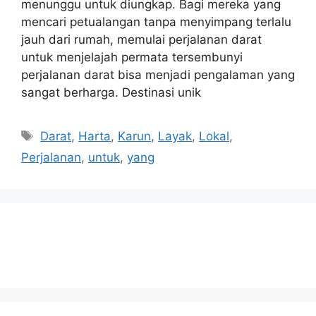
menunggu untuk diungkap. Bagi mereka yang
mencari petualangan tanpa menyimpang terlalu
jauh dari rumah, memulai perjalanan darat
untuk menjelajah permata tersembunyi
perjalanan darat bisa menjadi pengalaman yang
sangat berharga. Destinasi unik
Tags
Darat
,
Harta
,
Karun
,
Layak
,
Lokal
,
Perjalanan
,
untuk
,
yang