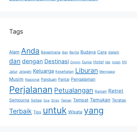
Tags
Anda
Alam
Budaya
Cara
Bagaimana
dalam
Berita
Bali
dan
dengan
Destinasi
Hotel
Ini
Dunia
Ide
Dingin
Indah
Liburan
Keluarga
Jalur
Jelajahi
Kesehatan
Mengapa
Musim
Pengalaman
Panduan
Pantai
Nasional
Perjalanan
Petualangan
Retret
Ramah
Temukan
Tempat
Sempurna
Teratas
Setiap
Taman
Spa
Stres
untuk
yang
Terbaik
Wisata
Tips