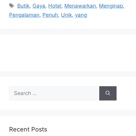
Tags
Butik
,
Gaya
,
Hotel
,
Menawarkan
,
Menginap
,
Pengalaman
,
Penuh
,
Unik
,
yang
Search
for:
Recent Posts