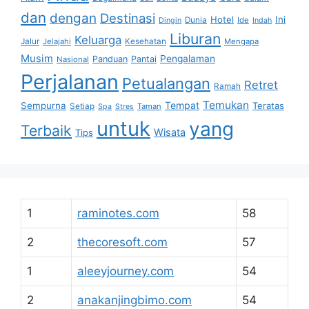
dan
dengan
Destinasi
Hotel
Ini
Dunia
Ide
Dingin
Indah
Liburan
Keluarga
Jalur
Jelajahi
Kesehatan
Mengapa
Musim
Pengalaman
Panduan
Pantai
Nasional
Perjalanan
Petualangan
Retret
Ramah
Temukan
Tempat
Sempurna
Teratas
Setiap
Taman
Spa
Stres
untuk
yang
Terbaik
Wisata
Tips
1
raminotes.com
58
2
thecoresoft.com
57
1
aleeyjourney.com
54
2
anakanjingbimo.com
54