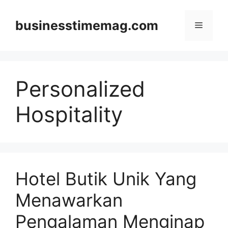
Skip
to
businesstimemag.com
Menu
content
Personalized
Hospitality
Hotel Butik Unik Yang
Menawarkan
Pengalaman Menginap