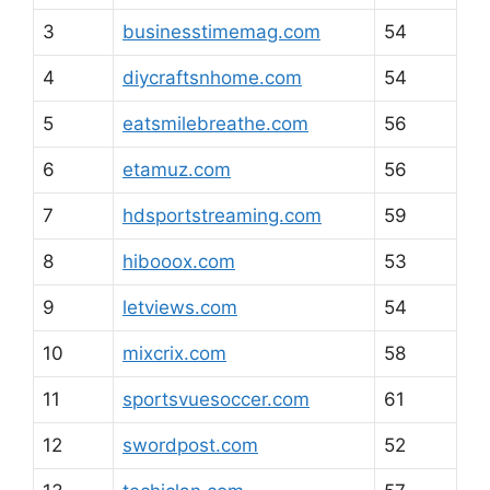
3
businesstimemag.com
54
4
diycraftsnhome.com
54
5
eatsmilebreathe.com
56
6
etamuz.com
56
7
hdsportstreaming.com
59
8
hibooox.com
53
9
letviews.com
54
10
mixcrix.com
58
11
sportsvuesoccer.com
61
12
swordpost.com
52