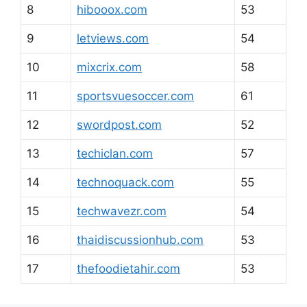
8
hibooox.com
53
9
letviews.com
54
10
mixcrix.com
58
11
sportsvuesoccer.com
61
12
swordpost.com
52
13
techiclan.com
57
14
technoquack.com
55
15
techwavezr.com
54
16
thaidiscussionhub.com
53
17
thefoodietahir.com
53