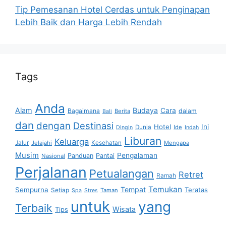
Tip Pemesanan Hotel Cerdas untuk Penginapan
Lebih Baik dan Harga Lebih Rendah
Tags
Anda
Alam
Budaya
Cara
Bagaimana
dalam
Berita
Bali
dan
dengan
Destinasi
Hotel
Ini
Dunia
Ide
Dingin
Indah
Liburan
Keluarga
Jalur
Jelajahi
Kesehatan
Mengapa
Musim
Pengalaman
Panduan
Pantai
Nasional
Perjalanan
Petualangan
Retret
Ramah
Temukan
Tempat
Sempurna
Teratas
Setiap
Taman
Spa
Stres
untuk
yang
Terbaik
Wisata
Tips