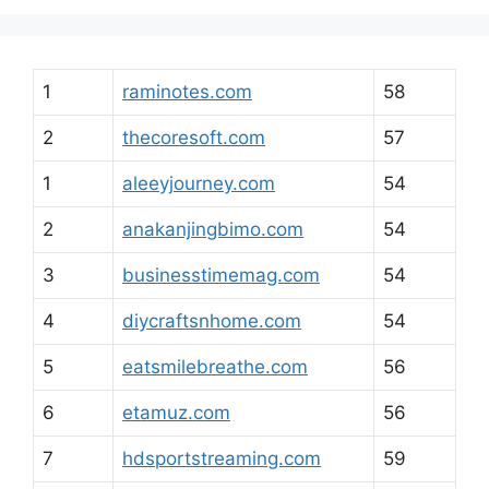
1
raminotes.com
58
2
thecoresoft.com
57
1
aleeyjourney.com
54
2
anakanjingbimo.com
54
3
businesstimemag.com
54
4
diycraftsnhome.com
54
5
eatsmilebreathe.com
56
6
etamuz.com
56
7
hdsportstreaming.com
59