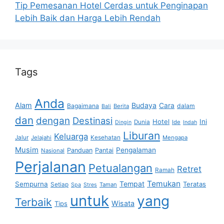
Tip Pemesanan Hotel Cerdas untuk Penginapan
Lebih Baik dan Harga Lebih Rendah
Tags
Anda
Alam
Budaya
Cara
Bagaimana
dalam
Berita
Bali
dan
dengan
Destinasi
Hotel
Ini
Dunia
Ide
Dingin
Indah
Liburan
Keluarga
Jalur
Jelajahi
Kesehatan
Mengapa
Musim
Pengalaman
Panduan
Pantai
Nasional
Perjalanan
Petualangan
Retret
Ramah
Temukan
Tempat
Sempurna
Teratas
Setiap
Taman
Spa
Stres
untuk
yang
Terbaik
Wisata
Tips