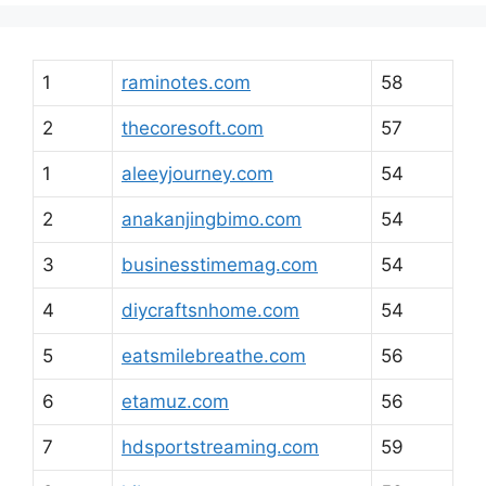
1
raminotes.com
58
2
thecoresoft.com
57
1
aleeyjourney.com
54
2
anakanjingbimo.com
54
3
businesstimemag.com
54
4
diycraftsnhome.com
54
5
eatsmilebreathe.com
56
6
etamuz.com
56
7
hdsportstreaming.com
59