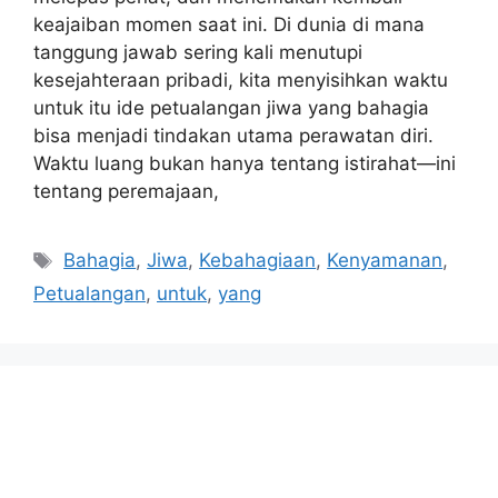
keajaiban momen saat ini. Di dunia di mana
tanggung jawab sering kali menutupi
kesejahteraan pribadi, kita menyisihkan waktu
untuk itu ide petualangan jiwa yang bahagia
bisa menjadi tindakan utama perawatan diri.
Waktu luang bukan hanya tentang istirahat—ini
tentang peremajaan,
Tags
Bahagia
,
Jiwa
,
Kebahagiaan
,
Kenyamanan
,
Petualangan
,
untuk
,
yang