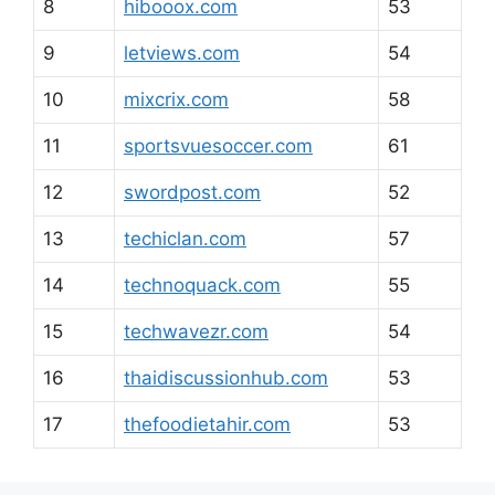
8
hibooox.com
53
9
letviews.com
54
10
mixcrix.com
58
11
sportsvuesoccer.com
61
12
swordpost.com
52
13
techiclan.com
57
14
technoquack.com
55
15
techwavezr.com
54
16
thaidiscussionhub.com
53
17
thefoodietahir.com
53