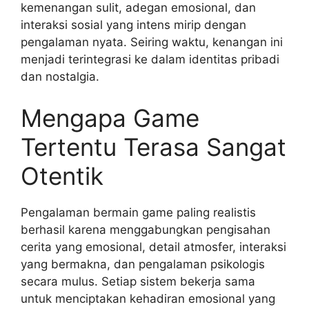
kemenangan sulit, adegan emosional, dan
interaksi sosial yang intens mirip dengan
pengalaman nyata. Seiring waktu, kenangan ini
menjadi terintegrasi ke dalam identitas pribadi
dan nostalgia.
Mengapa Game
Tertentu Terasa Sangat
Otentik
Pengalaman bermain game paling realistis
berhasil karena menggabungkan pengisahan
cerita yang emosional, detail atmosfer, interaksi
yang bermakna, dan pengalaman psikologis
secara mulus. Setiap sistem bekerja sama
untuk menciptakan kehadiran emosional yang