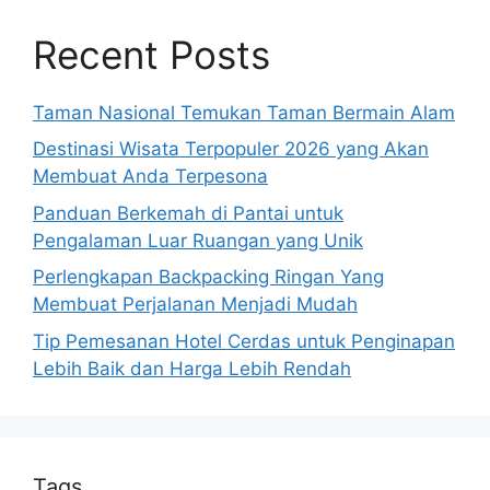
Recent Posts
Taman Nasional Temukan Taman Bermain Alam
Destinasi Wisata Terpopuler 2026 yang Akan
Membuat Anda Terpesona
Panduan Berkemah di Pantai untuk
Pengalaman Luar Ruangan yang Unik
Perlengkapan Backpacking Ringan Yang
Membuat Perjalanan Menjadi Mudah
Tip Pemesanan Hotel Cerdas untuk Penginapan
Lebih Baik dan Harga Lebih Rendah
Tags