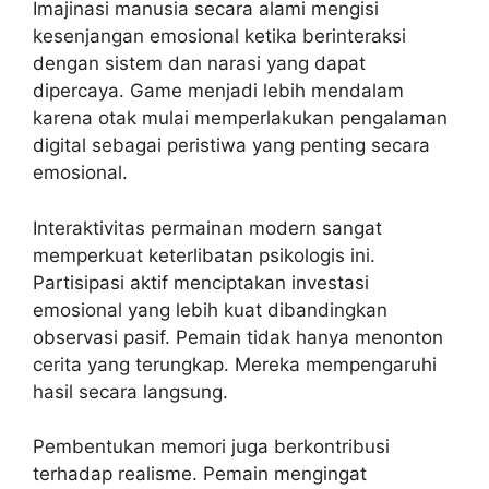
Imajinasi manusia secara alami mengisi
kesenjangan emosional ketika berinteraksi
dengan sistem dan narasi yang dapat
dipercaya. Game menjadi lebih mendalam
karena otak mulai memperlakukan pengalaman
digital sebagai peristiwa yang penting secara
emosional.
Interaktivitas permainan modern sangat
memperkuat keterlibatan psikologis ini.
Partisipasi aktif menciptakan investasi
emosional yang lebih kuat dibandingkan
observasi pasif. Pemain tidak hanya menonton
cerita yang terungkap. Mereka mempengaruhi
hasil secara langsung.
Pembentukan memori juga berkontribusi
terhadap realisme. Pemain mengingat