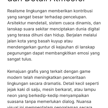
Realisme lingkungan memberikan kontribusi
yang sangat besar terhadap pencelupan.
Arsitektur mendetail, sistem cuaca dinamis, dan
lanskap suara sekitar menciptakan dunia digital
yang terasa dihuni dan hidup. Berjalan melalui
jalan kota yang basah kuyup atau
mendengarkan guntur di kejauhan di lanskap
pegunungan dapat membangkitkan emosi yang
sangat tulus.
Kemajuan grafis yang terkait dengan game
modern telah meningkatkan penceritaan
lingkungan secara dramatis. Detail kecil seperti
jejak kaki di salju, mesin berkarat, atau lampu
neon yang berkedip-kedip menyampaikan
suasana tanpa memerlukan dialog. Nuansa
visual ini memperdalam pengalaman secara