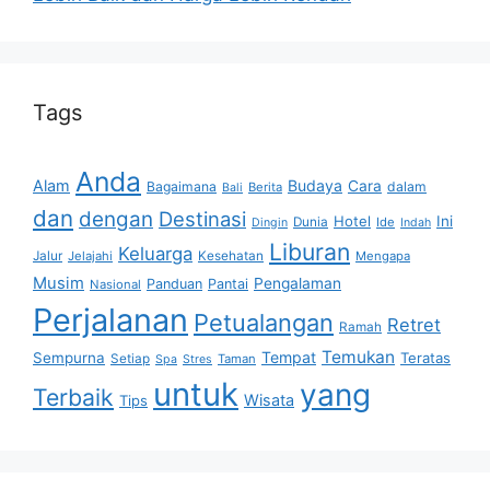
Tags
Anda
Alam
Budaya
Cara
Bagaimana
dalam
Berita
Bali
dan
dengan
Destinasi
Hotel
Ini
Dunia
Ide
Dingin
Indah
Liburan
Keluarga
Jalur
Jelajahi
Kesehatan
Mengapa
Musim
Pengalaman
Panduan
Pantai
Nasional
Perjalanan
Petualangan
Retret
Ramah
Temukan
Tempat
Sempurna
Teratas
Setiap
Taman
Spa
Stres
untuk
yang
Terbaik
Wisata
Tips