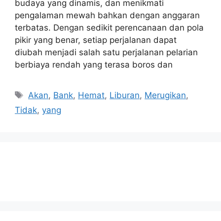
budaya yang dinamis, dan menikmati
pengalaman mewah bahkan dengan anggaran
terbatas. Dengan sedikit perencanaan dan pola
pikir yang benar, setiap perjalanan dapat
diubah menjadi salah satu perjalanan pelarian
berbiaya rendah yang terasa boros dan
Tags
Akan
,
Bank
,
Hemat
,
Liburan
,
Merugikan
,
Tidak
,
yang