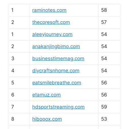
1
raminotes.com
58
2
thecoresoft.com
57
1
aleeyjourney.com
54
2
anakanjingbimo.com
54
3
businesstimemag.com
54
4
diycraftsnhome.com
54
5
eatsmilebreathe.com
56
6
etamuz.com
56
7
hdsportstreaming.com
59
8
hibooox.com
53