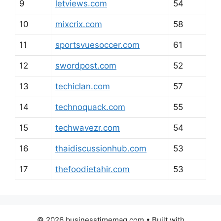
9
letviews.com
54
10
mixcrix.com
58
11
sportsvuesoccer.com
61
12
swordpost.com
52
13
techiclan.com
57
14
technoquack.com
55
15
techwavezr.com
54
16
thaidiscussionhub.com
53
17
thefoodietahir.com
53
© 2026 businesstimemag.com
• Built with