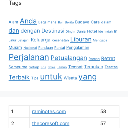
Tags
Anda
Alam
Budaya
Cara
Bagaimana
dalam
Berita
Bali
dan
dengan
Destinasi
Hotel
Ini
Dunia
Ide
Dingin
Indah
Liburan
Keluarga
Jalur
Jelajahi
Kesehatan
Mengapa
Musim
Pengalaman
Panduan
Pantai
Nasional
Perjalanan
Petualangan
Retret
Ramah
Temukan
Tempat
Sempurna
Teratas
Setiap
Taman
Spa
Stres
untuk
yang
Terbaik
Wisata
Tips
1
raminotes.com
58
2
thecoresoft.com
57