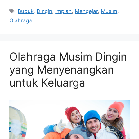
Tags
Bubuk
,
Dingin
,
Impian
,
Mengejar
,
Musim
,
Olahraga
Olahraga Musim Dingin
yang Menyenangkan
untuk Keluarga