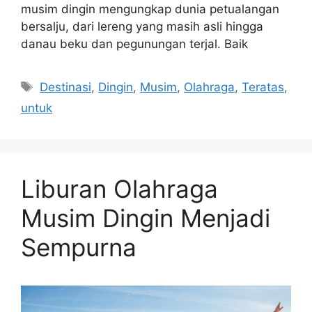
musim dingin mengungkap dunia petualangan
bersalju, dari lereng yang masih asli hingga
danau beku dan pegunungan terjal. Baik
Tags
Destinasi
,
Dingin
,
Musim
,
Olahraga
,
Teratas
,
untuk
Liburan Olahraga
Musim Dingin Menjadi
Sempurna