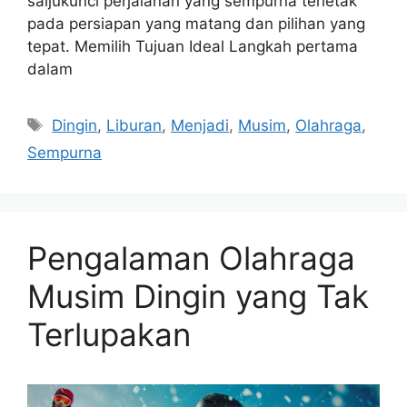
saljukunci perjalanan yang sempurna terletak
pada persiapan yang matang dan pilihan yang
tepat. Memilih Tujuan Ideal Langkah pertama
dalam
Tags
Dingin
,
Liburan
,
Menjadi
,
Musim
,
Olahraga
,
Sempurna
Pengalaman Olahraga
Musim Dingin yang Tak
Terlupakan