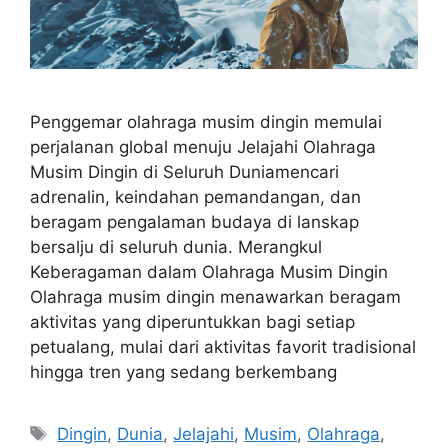
Penggemar olahraga musim dingin memulai
perjalanan global menuju Jelajahi Olahraga
Musim Dingin di Seluruh Duniamencari
adrenalin, keindahan pemandangan, dan
beragam pengalaman budaya di lanskap
bersalju di seluruh dunia. Merangkul
Keberagaman dalam Olahraga Musim Dingin
Olahraga musim dingin menawarkan beragam
aktivitas yang diperuntukkan bagi setiap
petualang, mulai dari aktivitas favorit tradisional
hingga tren yang sedang berkembang
Tags
Dingin
,
Dunia
,
Jelajahi
,
Musim
,
Olahraga
,