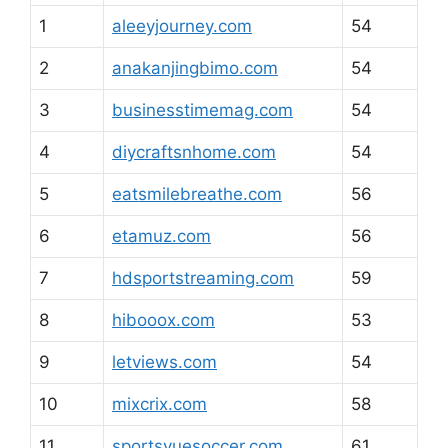
1
aleeyjourney.com
54
2
anakanjingbimo.com
54
3
businesstimemag.com
54
4
diycraftsnhome.com
54
5
eatsmilebreathe.com
56
6
etamuz.com
56
7
hdsportstreaming.com
59
8
hibooox.com
53
9
letviews.com
54
10
mixcrix.com
58
11
sportsvuesoccer.com
61