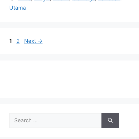
Utama
Page
Page
1
2
Next
→
Search
for: