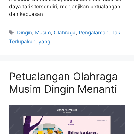
daya tarik tersendiri, menjanjikan petualangan
dan kepuasan
Tags
Dingin
,
Musim
,
Olahraga
,
Pengalaman
,
Tak
,
Terlupakan
,
yang
Petualangan Olahraga
Musim Dingin Menanti