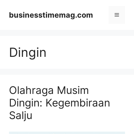
Skip
to
businesstimemag.com
Menu
content
Dingin
Olahraga Musim
Dingin: Kegembiraan
Salju