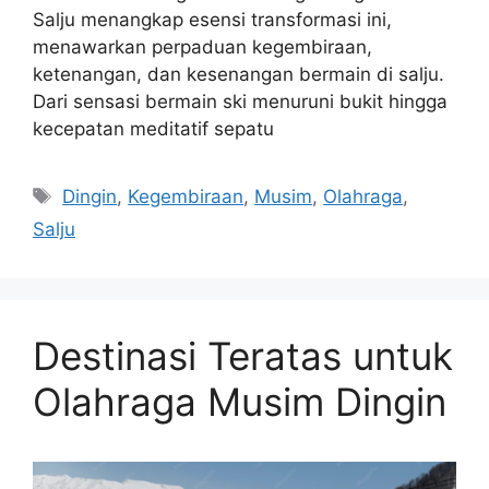
Salju menangkap esensi transformasi ini,
menawarkan perpaduan kegembiraan,
ketenangan, dan kesenangan bermain di salju.
Dari sensasi bermain ski menuruni bukit hingga
kecepatan meditatif sepatu
Tags
Dingin
,
Kegembiraan
,
Musim
,
Olahraga
,
Salju
Destinasi Teratas untuk
Olahraga Musim Dingin