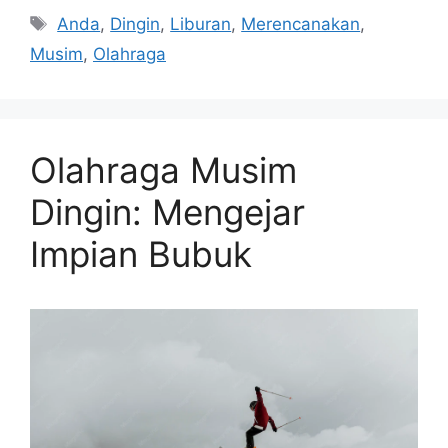
Tags
Anda
,
Dingin
,
Liburan
,
Merencanakan
,
Musim
,
Olahraga
Olahraga Musim
Dingin: Mengejar
Impian Bubuk