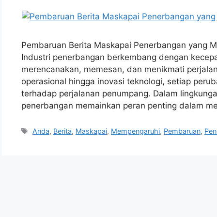
Pembaruan Berita Maskapai Penerbangan yang M
Industri penerbangan berkembang dengan kecepa
merencanakan, memesan, dan menikmati perjalana
operasional hingga inovasi teknologi, setiap pe
terhadap perjalanan penumpang. Dalam lingkungan
penerbangan memainkan peran penting dalam m
Tags
Anda
,
Berita
,
Maskapai
,
Mempengaruhi
,
Pembaruan
,
Pen