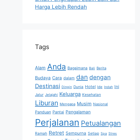
Harga Lebih Rendah
Tags
Anda
Alam
Bagaimana
Berita
Bali
dan
dengan
Budaya
Cara
dalam
Destinasi
Hotel
Ini
Dunia
Ide
Dingin
Indah
Keluarga
Jalur
Jelajahi
Kesehatan
Liburan
Musim
Mengapa
Nasional
Pengalaman
Panduan
Pantai
Perjalanan
Petualangan
Retret
Sempurna
Ramah
Setiap
Spa
Stres