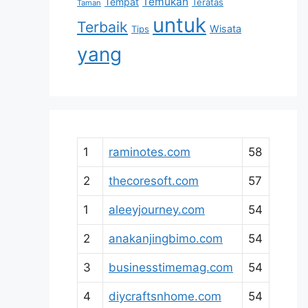
Temukan
Tempat
Teratas
Taman
untuk
Terbaik
Wisata
Tips
yang
1
raminotes.com
58
2
thecoresoft.com
57
1
aleeyjourney.com
54
2
anakanjingbimo.com
54
3
businesstimemag.com
54
4
diycraftsnhome.com
54