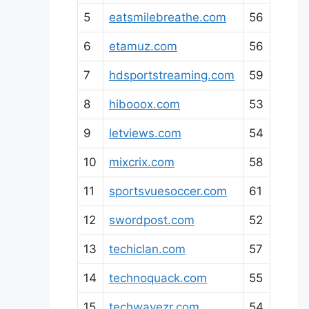
5
eatsmilebreathe.com
56
6
etamuz.com
56
7
hdsportstreaming.com
59
8
hibooox.com
53
9
letviews.com
54
10
mixcrix.com
58
11
sportsvuesoccer.com
61
12
swordpost.com
52
13
techiclan.com
57
14
technoquack.com
55
15
techwavezr.com
54