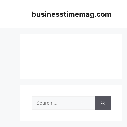
Skip
to
businesstimemag.com
content
Search
for: