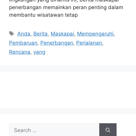
penerbangan memainkan peran penting dalam
membantu wisatawan tetap
Tags
Anda
,
Berita
,
Maskapai
,
Mempengaruhi
,
Pembaruan
,
Penerbangan
,
Perjalanan
,
Rencana
,
yang
Search
for: