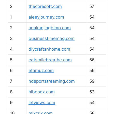
2
thecoresoft.com
57
1
aleeyjourney.com
54
2
anakanjingbimo.com
54
3
businesstimemag.com
54
4
diycraftsnhome.com
54
5
eatsmilebreathe.com
56
6
etamuz.com
56
7
hdsportstreaming.com
59
8
hibooox.com
53
9
letviews.com
54
10
mixcrix.com
58