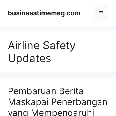
Skip
to
businesstimemag.com
Menu
content
Airline Safety
Updates
Pembaruan Berita
Maskapai Penerbangan
yang Mempengaruhi