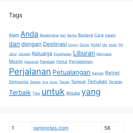
Tags
Anda
Alam
Budaya
Cara
Bagaimana
dalam
Berita
Bali
dan
dengan
Destinasi
Hotel
Ini
Dunia
Ide
Dingin
Indah
Liburan
Keluarga
Jalur
Jelajahi
Kesehatan
Mengapa
Musim
Pengalaman
Panduan
Pantai
Nasional
Perjalanan
Petualangan
Retret
Ramah
Temukan
Tempat
Sempurna
Teratas
Setiap
Taman
Spa
Stres
untuk
yang
Terbaik
Wisata
Tips
1
raminotes.com
58