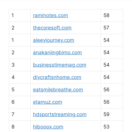
1
raminotes.com
58
2
thecoresoft.com
57
1
aleeyjourney.com
54
2
anakanjingbimo.com
54
3
businesstimemag.com
54
4
diycraftsnhome.com
54
5
eatsmilebreathe.com
56
6
etamuz.com
56
7
hdsportstreaming.com
59
8
hibooox.com
53