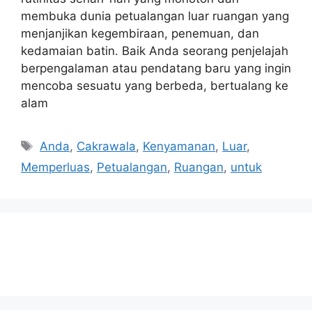
membuka dunia petualangan luar ruangan yang
menjanjikan kegembiraan, penemuan, dan
kedamaian batin. Baik Anda seorang penjelajah
berpengalaman atau pendatang baru yang ingin
mencoba sesuatu yang berbeda, bertualang ke
alam
Tags
Anda
,
Cakrawala
,
Kenyamanan
,
Luar
,
Memperluas
,
Petualangan
,
Ruangan
,
untuk