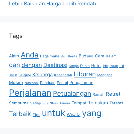
Lebih Baik dan Harga Lebih Rendah
Tags
Anda
Alam
Budaya
Cara
Bagaimana
dalam
Berita
Bali
dan
dengan
Destinasi
Hotel
Ini
Dunia
Ide
Dingin
Indah
Liburan
Keluarga
Jalur
Jelajahi
Kesehatan
Mengapa
Musim
Pengalaman
Panduan
Pantai
Nasional
Perjalanan
Petualangan
Retret
Ramah
Temukan
Tempat
Sempurna
Teratas
Setiap
Taman
Spa
Stres
untuk
yang
Terbaik
Wisata
Tips