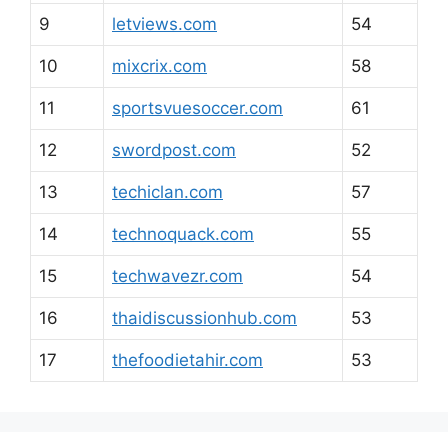
9
letviews.com
54
10
mixcrix.com
58
11
sportsvuesoccer.com
61
12
swordpost.com
52
13
techiclan.com
57
14
technoquack.com
55
15
techwavezr.com
54
16
thaidiscussionhub.com
53
17
thefoodietahir.com
53