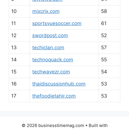
10
mixcrix.com
58
11
sportsvuesoccer.com
61
12
swordpost.com
52
13
techiclan.com
57
14
technoquack.com
55
15
techwavezr.com
54
16
thaidiscussionhub.com
53
17
thefoodietahir.com
53
© 2026 businesstimemag.com
• Built with