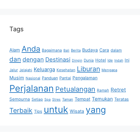
Tags
Anda
Alam
Budaya
Cara
Bagaimana
dalam
Berita
Bali
dan
dengan
Destinasi
Hotel
Ini
Dunia
Ide
Dingin
Indah
Liburan
Keluarga
Jalur
Jelajahi
Kesehatan
Mengapa
Musim
Pengalaman
Panduan
Pantai
Nasional
Perjalanan
Petualangan
Retret
Ramah
Temukan
Tempat
Sempurna
Teratas
Setiap
Taman
Spa
Stres
untuk
yang
Terbaik
Wisata
Tips