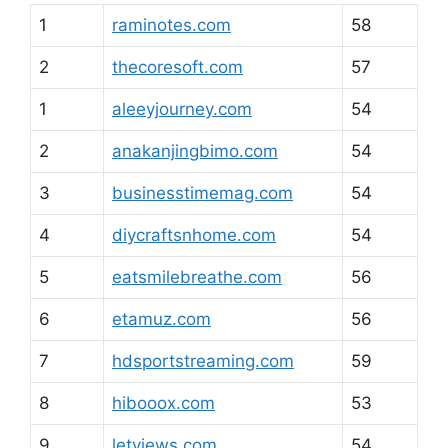
1
raminotes.com
58
2
thecoresoft.com
57
1
aleeyjourney.com
54
2
anakanjingbimo.com
54
3
businesstimemag.com
54
4
diycraftsnhome.com
54
5
eatsmilebreathe.com
56
6
etamuz.com
56
7
hdsportstreaming.com
59
8
hibooox.com
53
9
letviews.com
54