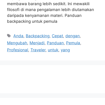
membawa barang lebih sedikit. Ini mewakili
filosofi di mana pengalaman lebih diutamakan
daripada kenyamanan materi. Panduan
backpacking untuk pemula
Tags
Anda
,
Backpacking
,
Cepat
,
dengan
,
Mengubah
,
Menjadi
,
Panduan
,
Pemula
,
Profesional
,
Traveler
,
untuk
,
yang