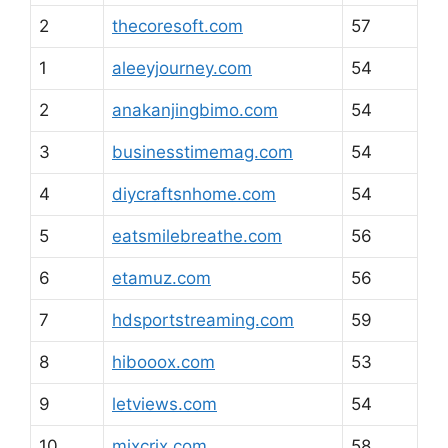
2
thecoresoft.com
57
1
aleeyjourney.com
54
2
anakanjingbimo.com
54
3
businesstimemag.com
54
4
diycraftsnhome.com
54
5
eatsmilebreathe.com
56
6
etamuz.com
56
7
hdsportstreaming.com
59
8
hibooox.com
53
9
letviews.com
54
10
mixcrix.com
58