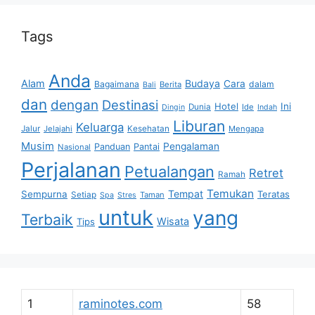
Tags
Anda
Alam
Budaya
Cara
Bagaimana
dalam
Berita
Bali
dan
dengan
Destinasi
Hotel
Ini
Dunia
Ide
Dingin
Indah
Liburan
Keluarga
Jalur
Jelajahi
Kesehatan
Mengapa
Musim
Pengalaman
Panduan
Pantai
Nasional
Perjalanan
Petualangan
Retret
Ramah
Temukan
Tempat
Sempurna
Teratas
Setiap
Taman
Spa
Stres
untuk
yang
Terbaik
Wisata
Tips
1
raminotes.com
58