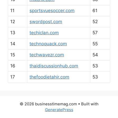
11
sportsvuesoccer.com
61
12
swordpost.com
52
13
techiclan.com
57
14
technoquack.com
55
15
techwavezr.com
54
16
thaidiscussionhub.com
53
17
thefoodietahir.com
53
© 2026 businesstimemag.com
• Built with
GeneratePress