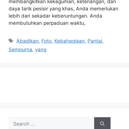
membangkitkan kekaguman, ketenangan, dan
daya tarik pesisir yang khas, Anda memerlukan
lebih dari sekadar keberuntungan. Anda
membutuhkan perpaduan waktu,
Tags
Abadikan
,
Foto
,
Kebahagiaan
,
Pantai
,
Sempurna
,
yang
Search
for: