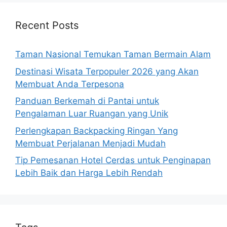
Recent Posts
Taman Nasional Temukan Taman Bermain Alam
Destinasi Wisata Terpopuler 2026 yang Akan
Membuat Anda Terpesona
Panduan Berkemah di Pantai untuk
Pengalaman Luar Ruangan yang Unik
Perlengkapan Backpacking Ringan Yang
Membuat Perjalanan Menjadi Mudah
Tip Pemesanan Hotel Cerdas untuk Penginapan
Lebih Baik dan Harga Lebih Rendah