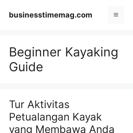
Skip
to
businesstimemag.com
Menu
content
Beginner Kayaking
Guide
Tur Aktivitas
Petualangan Kayak
yang Membawa Anda