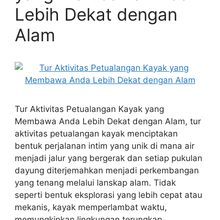
Lebih Dekat dengan
Alam
Tur Aktivitas Petualangan Kayak yang
Membawa Anda Lebih Dekat dengan Alam, tur
aktivitas petualangan kayak menciptakan
bentuk perjalanan intim yang unik di mana air
menjadi jalur yang bergerak dan setiap pukulan
dayung diterjemahkan menjadi perkembangan
yang tenang melalui lanskap alam. Tidak
seperti bentuk eksplorasi yang lebih cepat atau
mekanis, kayak memperlambat waktu,
memungkinkan lingkungan terungkap