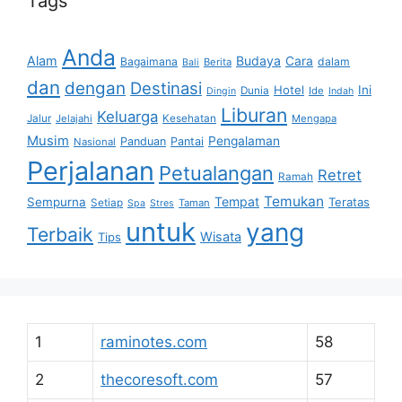
Tags
Anda
Alam
Budaya
Cara
Bagaimana
dalam
Berita
Bali
dan
dengan
Destinasi
Hotel
Ini
Dunia
Ide
Dingin
Indah
Liburan
Keluarga
Jalur
Jelajahi
Kesehatan
Mengapa
Musim
Pengalaman
Panduan
Pantai
Nasional
Perjalanan
Petualangan
Retret
Ramah
Temukan
Tempat
Sempurna
Teratas
Setiap
Taman
Spa
Stres
untuk
yang
Terbaik
Wisata
Tips
1
raminotes.com
58
2
thecoresoft.com
57