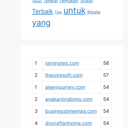
Temukan
Tempat
Teratas
Taman
untuk
Terbaik
Wisata
Tips
yang
1
raminotes.com
58
2
thecoresoft.com
57
1
aleeyjourney.com
54
2
anakanjingbimo.com
54
3
businesstimemag.com
54
4
diycraftsnhome.com
54