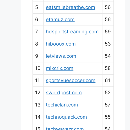
5
eatsmilebreathe.com
56
6
etamuz.com
56
7
hdsportstreaming.com
59
8
hibooox.com
53
9
letviews.com
54
10
mixcrix.com
58
11
sportsvuesoccer.com
61
12
swordpost.com
52
13
techiclan.com
57
14
technoquack.com
55
15
techwavezr.com
54