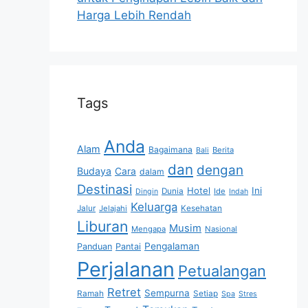
Harga Lebih Rendah
Tags
Anda
Alam
Bagaimana
Berita
Bali
dan
dengan
Budaya
Cara
dalam
Destinasi
Hotel
Ini
Dunia
Ide
Dingin
Indah
Keluarga
Jalur
Jelajahi
Kesehatan
Liburan
Musim
Mengapa
Nasional
Pengalaman
Panduan
Pantai
Perjalanan
Petualangan
Retret
Sempurna
Ramah
Setiap
Spa
Stres