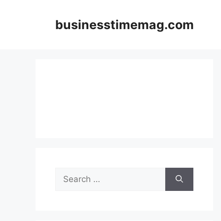
Skip
to
businesstimemag.com
content
Search
for: