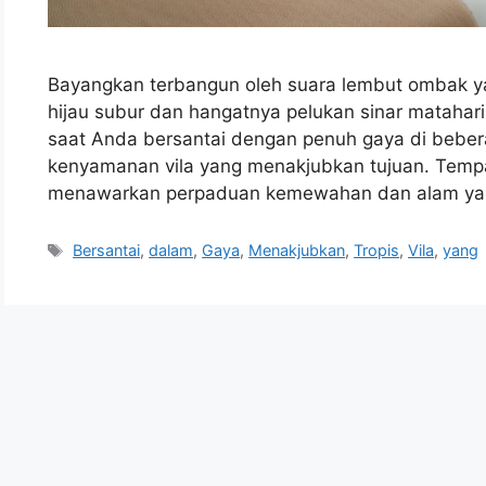
Bayangkan terbangun oleh suara lembut ombak ya
hijau subur dan hangatnya pelukan sinar matahari 
saat Anda bersantai dengan penuh gaya di beber
kenyamanan vila yang menakjubkan tujuan. Tempat 
menawarkan perpaduan kemewahan dan alam ya
Tags
Bersantai
,
dalam
,
Gaya
,
Menakjubkan
,
Tropis
,
Vila
,
yang