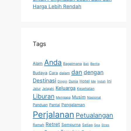
Harga Lebih Rendah
Tags
Anda
Alam
Bagaimana
Berita
Bali
dan
dengan
Budaya
Cara
dalam
Destinasi
Hotel
Ini
Dunia
Ide
Dingin
Indah
Keluarga
Jalur
Jelajahi
Kesehatan
Liburan
Musim
Mengapa
Nasional
Pengalaman
Panduan
Pantai
Perjalanan
Petualangan
Retret
Sempurna
Ramah
Setiap
Spa
Stres