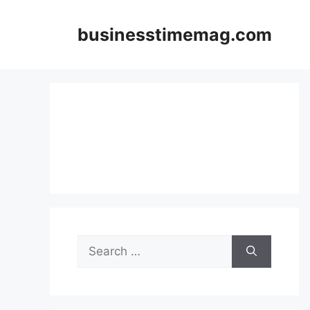
Skip
to
businesstimemag.com
content
Search
for: