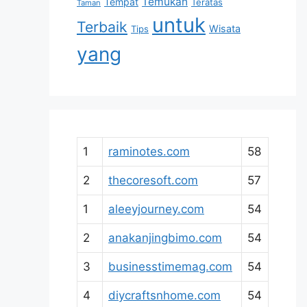
Temukan
Tempat
Teratas
Taman
untuk
Terbaik
Wisata
Tips
yang
1
raminotes.com
58
2
thecoresoft.com
57
1
aleeyjourney.com
54
2
anakanjingbimo.com
54
3
businesstimemag.com
54
4
diycraftsnhome.com
54