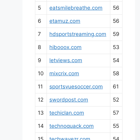
5
eatsmilebreathe.com
56
6
etamuz.com
56
7
hdsportstreaming.com
59
8
hibooox.com
53
9
letviews.com
54
10
mixcrix.com
58
11
sportsvuesoccer.com
61
12
swordpost.com
52
13
techiclan.com
57
14
technoquack.com
55
15
techwavezr.com
54