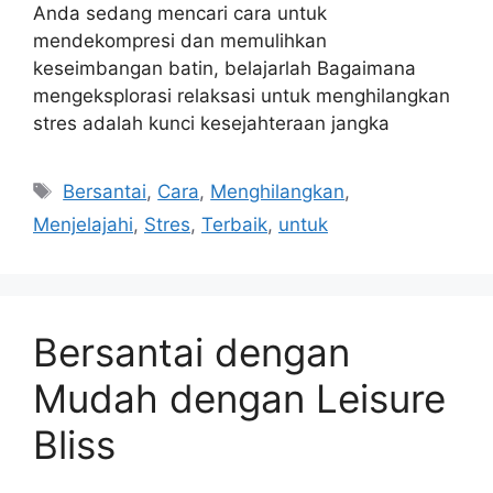
Anda sedang mencari cara untuk
mendekompresi dan memulihkan
keseimbangan batin, belajarlah Bagaimana
mengeksplorasi relaksasi untuk menghilangkan
stres adalah kunci kesejahteraan jangka
Tags
Bersantai
,
Cara
,
Menghilangkan
,
Menjelajahi
,
Stres
,
Terbaik
,
untuk
Bersantai dengan
Mudah dengan Leisure
Bliss