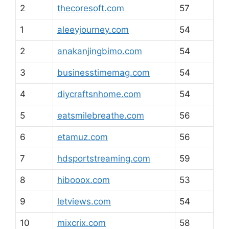
2
thecoresoft.com
57
1
aleeyjourney.com
54
2
anakanjingbimo.com
54
3
businesstimemag.com
54
4
diycraftsnhome.com
54
5
eatsmilebreathe.com
56
6
etamuz.com
56
7
hdsportstreaming.com
59
8
hibooox.com
53
9
letviews.com
54
10
mixcrix.com
58