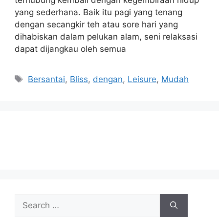
yang sederhana. Baik itu pagi yang tenang
dengan secangkir teh atau sore hari yang
dihabiskan dalam pelukan alam, seni relaksasi
dapat dijangkau oleh semua
Tags
Bersantai
,
Bliss
,
dengan
,
Leisure
,
Mudah
Search
for: