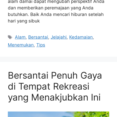
alam damai dapat mengubah perspektif Anda
dan memberikan peremajaan yang Anda
butuhkan. Baik Anda mencari hiburan setelah
hari yang sibuk
Tags
Alam
,
Bersantai
,
Jelajahi
,
Kedamaian
,
Menemukan
,
Tips
Bersantai Penuh Gaya
di Tempat Rekreasi
yang Menakjubkan Ini