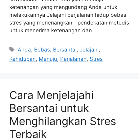
ketenangan yang mengundang Anda untuk
melakukannya Jelajahi perjalanan hidup bebas
stres yang menenangkan—pendekatan metodis
untuk menerima ketenangan dan
Tags
Anda
,
Bebas
,
Bersantai
,
Jelajahi
,
Kehidupan
,
Menuju
,
Perjalanan
,
Stres
Cara Menjelajahi
Bersantai untuk
Menghilangkan Stres
Terbaik