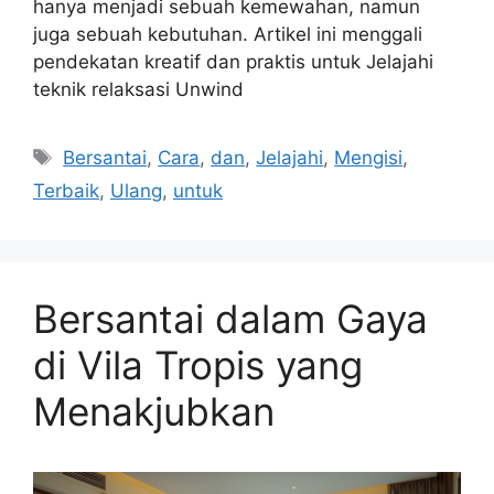
hanya menjadi sebuah kemewahan, namun
juga sebuah kebutuhan. Artikel ini menggali
pendekatan kreatif dan praktis untuk Jelajahi
teknik relaksasi Unwind
Tags
Bersantai
,
Cara
,
dan
,
Jelajahi
,
Mengisi
,
Terbaik
,
Ulang
,
untuk
Bersantai dalam Gaya
di Vila Tropis yang
Menakjubkan