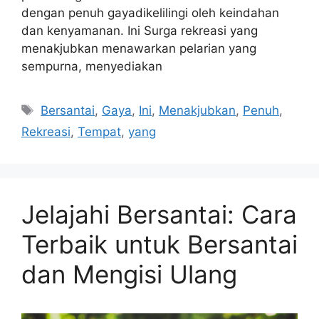
dengan penuh gayadikelilingi oleh keindahan
dan kenyamanan. Ini Surga rekreasi yang
menakjubkan menawarkan pelarian yang
sempurna, menyediakan
Tags
Bersantai
,
Gaya
,
Ini
,
Menakjubkan
,
Penuh
,
Rekreasi
,
Tempat
,
yang
Jelajahi Bersantai: Cara
Terbaik untuk Bersantai
dan Mengisi Ulang