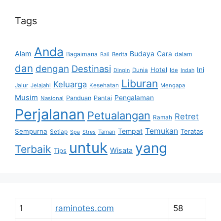
Tags
Anda
Alam
Budaya
Cara
Bagaimana
dalam
Berita
Bali
dan
dengan
Destinasi
Hotel
Ini
Dunia
Ide
Dingin
Indah
Liburan
Keluarga
Jalur
Jelajahi
Kesehatan
Mengapa
Musim
Pengalaman
Panduan
Pantai
Nasional
Perjalanan
Petualangan
Retret
Ramah
Temukan
Tempat
Sempurna
Teratas
Setiap
Taman
Spa
Stres
untuk
yang
Terbaik
Wisata
Tips
1
raminotes.com
58