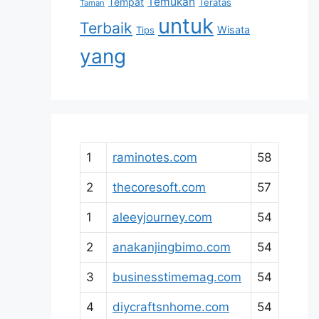
Temukan
Tempat
Teratas
Taman
untuk
Terbaik
Wisata
Tips
yang
1
raminotes.com
58
2
thecoresoft.com
57
1
aleeyjourney.com
54
2
anakanjingbimo.com
54
3
businesstimemag.com
54
4
diycraftsnhome.com
54