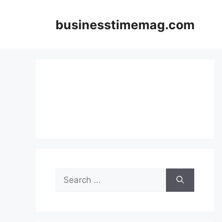
Skip
to
businesstimemag.com
content
Search
for: