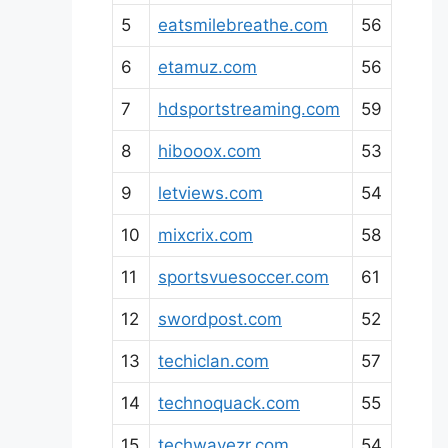
5
eatsmilebreathe.com
56
6
etamuz.com
56
7
hdsportstreaming.com
59
8
hibooox.com
53
9
letviews.com
54
10
mixcrix.com
58
11
sportsvuesoccer.com
61
12
swordpost.com
52
13
techiclan.com
57
14
technoquack.com
55
15
techwavezr.com
54