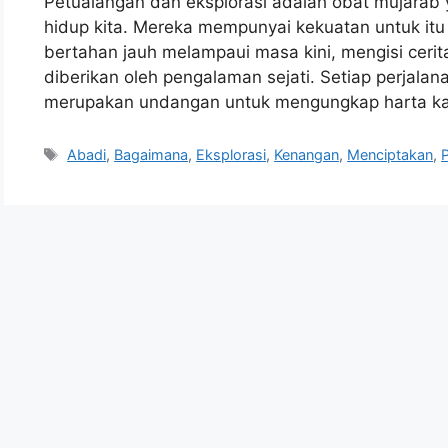
Petualangan dan eksplorasi adalah obat mujara
hidup kita. Mereka mempunyai kekuatan untuk it
bertahan jauh melampaui masa kini, mengisi ceri
diberikan oleh pengalaman sejati. Setiap perjalan
merupakan undangan untuk mengungkap harta kar
Tags
Abadi
,
Bagaimana
,
Eksplorasi
,
Kenangan
,
Menciptakan
,