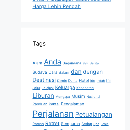
Harga Lebih Rendah
Tags
Anda
Alam
Bagaimana
Berita
Bali
dan
dengan
Budaya
Cara
dalam
Destinasi
Hotel
Ini
Dunia
Ide
Dingin
Indah
Keluarga
Jalur
Jelajahi
Kesehatan
Liburan
Musim
Mengapa
Nasional
Pengalaman
Panduan
Pantai
Perjalanan
Petualangan
Retret
Sempurna
Ramah
Setiap
Spa
Stres