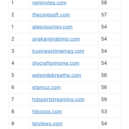
1
raminotes.com
58
2
thecoresoft.com
57
1
aleeyjourney.com
54
2
anakanjingbimo.com
54
3
businesstimemag.com
54
4
diycraftsnhome.com
54
5
eatsmilebreathe.com
56
6
etamuz.com
56
7
hdsportstreaming.com
59
8
hibooox.com
53
9
letviews.com
54