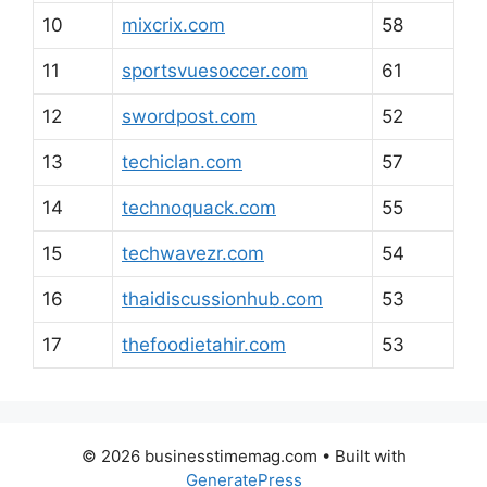
10
mixcrix.com
58
11
sportsvuesoccer.com
61
12
swordpost.com
52
13
techiclan.com
57
14
technoquack.com
55
15
techwavezr.com
54
16
thaidiscussionhub.com
53
17
thefoodietahir.com
53
© 2026 businesstimemag.com
• Built with
GeneratePress