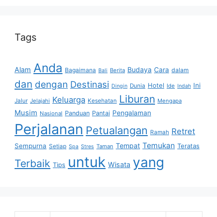
Tags
Anda
Alam
Budaya
Cara
Bagaimana
dalam
Berita
Bali
dan
dengan
Destinasi
Hotel
Ini
Dunia
Ide
Dingin
Indah
Liburan
Keluarga
Jalur
Jelajahi
Kesehatan
Mengapa
Musim
Pengalaman
Panduan
Pantai
Nasional
Perjalanan
Petualangan
Retret
Ramah
Temukan
Tempat
Sempurna
Teratas
Setiap
Taman
Spa
Stres
untuk
yang
Terbaik
Wisata
Tips