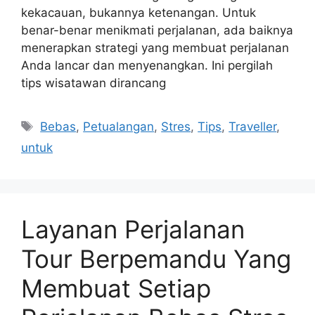
kekacauan, bukannya ketenangan. Untuk
benar-benar menikmati perjalanan, ada baiknya
menerapkan strategi yang membuat perjalanan
Anda lancar dan menyenangkan. Ini pergilah
tips wisatawan dirancang
Tags
Bebas
,
Petualangan
,
Stres
,
Tips
,
Traveller
,
untuk
Layanan Perjalanan
Tour Berpemandu Yang
Membuat Setiap