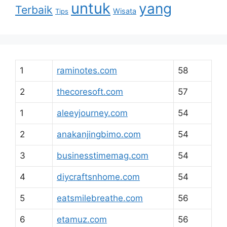
untuk
yang
Terbaik
Wisata
Tips
1
raminotes.com
58
2
thecoresoft.com
57
1
aleeyjourney.com
54
2
anakanjingbimo.com
54
3
businesstimemag.com
54
4
diycraftsnhome.com
54
5
eatsmilebreathe.com
56
6
etamuz.com
56