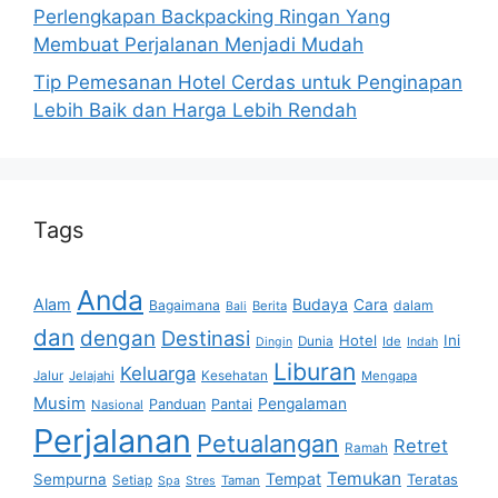
Perlengkapan Backpacking Ringan Yang
Membuat Perjalanan Menjadi Mudah
Tip Pemesanan Hotel Cerdas untuk Penginapan
Lebih Baik dan Harga Lebih Rendah
Tags
Anda
Alam
Budaya
Cara
Bagaimana
dalam
Berita
Bali
dan
dengan
Destinasi
Hotel
Ini
Dunia
Ide
Dingin
Indah
Liburan
Keluarga
Jalur
Jelajahi
Kesehatan
Mengapa
Musim
Pengalaman
Panduan
Pantai
Nasional
Perjalanan
Petualangan
Retret
Ramah
Temukan
Tempat
Sempurna
Teratas
Setiap
Taman
Spa
Stres