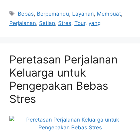
Tags
Bebas
,
Berpemandu
,
Layanan
,
Membuat
,
Perjalanan
,
Setiap
,
Stres
,
Tour
,
yang
Peretasan Perjalanan
Keluarga untuk
Pengepakan Bebas
Stres