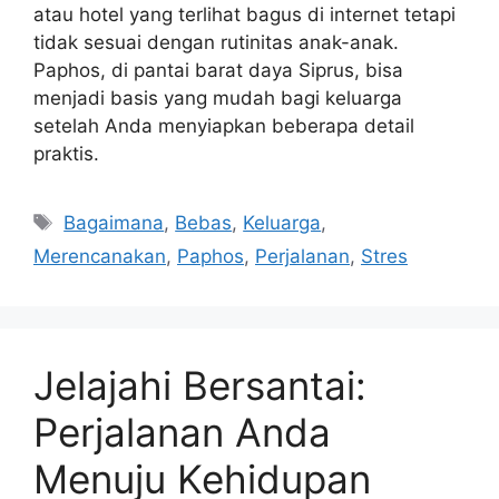
atau hotel yang terlihat bagus di internet tetapi
tidak sesuai dengan rutinitas anak-anak.
Paphos, di pantai barat daya Siprus, bisa
menjadi basis yang mudah bagi keluarga
setelah Anda menyiapkan beberapa detail
praktis.
Tags
Bagaimana
,
Bebas
,
Keluarga
,
Merencanakan
,
Paphos
,
Perjalanan
,
Stres
Jelajahi Bersantai:
Perjalanan Anda
Menuju Kehidupan