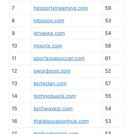
7
hdsportstreaming.com
59
8
hibooox.com
53
9
letviews.com
54
10
mixcrix.com
58
11
sportsvuesoccer.com
61
12
swordpost.com
52
13
techiclan.com
57
14
technoquack.com
55
15
techwavezr.com
54
16
thaidiscussionhub.com
53
17
thefoodietahir.com
53