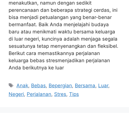
menakutkan, namun dengan sedikit
perencanaan dan beberapa strategi cerdas, ini
bisa menjadi petualangan yang benar-benar
bermanfaat. Baik Anda menjelajahi budaya
baru atau menikmati waktu bersama keluarga
di luar negeri, kuncinya adalah menjaga segala
sesuatunya tetap menyenangkan dan fleksibel.
Berikut cara memastikannya perjalanan
keluarga bebas stresmenjadikan perjalanan
Anda berikutnya ke luar
Tags
Anak
,
Bebas
,
Bepergian
,
Bersama
,
Luar
,
Negeri
,
Perjalanan
,
Stres
,
Tips