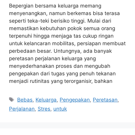
Bepergian bersama keluarga memang
menyenangkan, namun berkemas bisa terasa
seperti teka-teki berisiko tinggi. Mulai dari
memastikan kebutuhan pokok semua orang
terpenuhi hingga menjaga tas cukup ringan
untuk kelancaran mobilitas, persiapan membuat
perbedaan besar. Untungnya, ada banyak
peretasan perjalanan keluarga yang
menyederhanakan proses dan mengubah
pengepakan dari tugas yang penuh tekanan
menjadi rutinitas yang terorganisir, bahkan
Tags
Bebas
,
Keluarga
,
Pengepakan
,
Peretasan
,
Perjalanan
,
Stres
,
untuk