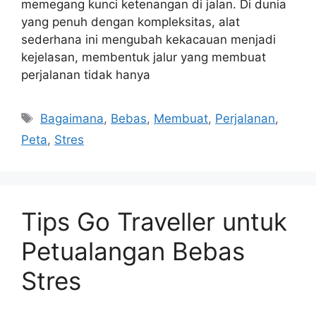
memegang kunci ketenangan di jalan. Di dunia
yang penuh dengan kompleksitas, alat
sederhana ini mengubah kekacauan menjadi
kejelasan, membentuk jalur yang membuat
perjalanan tidak hanya
Tags
Bagaimana
,
Bebas
,
Membuat
,
Perjalanan
,
Peta
,
Stres
Tips Go Traveller untuk
Petualangan Bebas
Stres