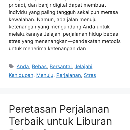
pribadi, dan banjir digital dapat membuat
individu yang paling tangguh sekalipun merasa
kewalahan. Namun, ada jalan menuju
ketenangan yang mengundang Anda untuk
melakukannya Jelajahi perjalanan hidup bebas
stres yang menenangkan—pendekatan metodis
untuk menerima ketenangan dan
Tags
Anda
,
Bebas
,
Bersantai
,
Jelajahi
,
Kehidupan
,
Menuju
,
Perjalanan
,
Stres
Peretasan Perjalanan
Terbaik untuk Liburan