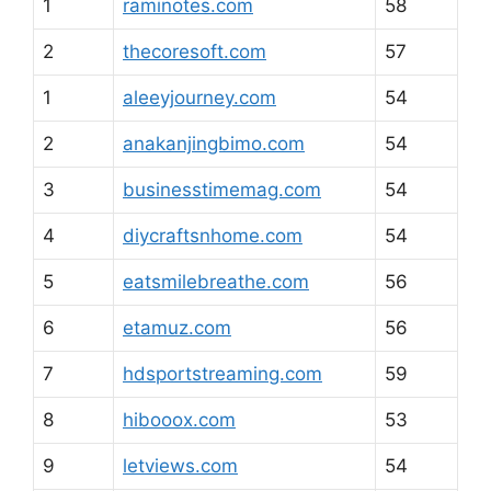
1
raminotes.com
58
2
thecoresoft.com
57
1
aleeyjourney.com
54
2
anakanjingbimo.com
54
3
businesstimemag.com
54
4
diycraftsnhome.com
54
5
eatsmilebreathe.com
56
6
etamuz.com
56
7
hdsportstreaming.com
59
8
hibooox.com
53
9
letviews.com
54