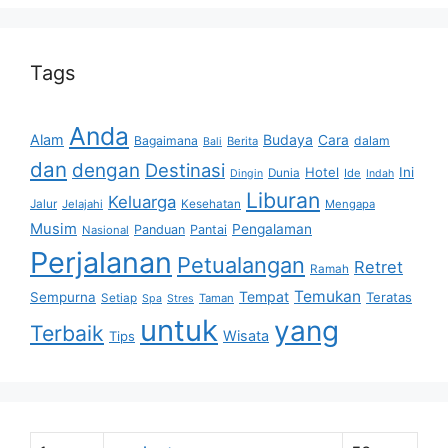
Tags
Anda
Alam
Budaya
Cara
Bagaimana
dalam
Berita
Bali
dan
dengan
Destinasi
Hotel
Ini
Dunia
Ide
Dingin
Indah
Liburan
Keluarga
Jalur
Jelajahi
Kesehatan
Mengapa
Musim
Pengalaman
Panduan
Pantai
Nasional
Perjalanan
Petualangan
Retret
Ramah
Temukan
Tempat
Sempurna
Teratas
Setiap
Taman
Spa
Stres
untuk
yang
Terbaik
Wisata
Tips