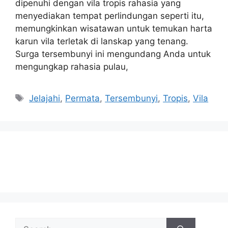
dipenuhi dengan vila tropis rahasia yang
menyediakan tempat perlindungan seperti itu,
memungkinkan wisatawan untuk temukan harta
karun vila terletak di lanskap yang tenang.
Surga tersembunyi ini mengundang Anda untuk
mengungkap rahasia pulau,
Tags
Jelajahi
,
Permata
,
Tersembunyi
,
Tropis
,
Vila
Search