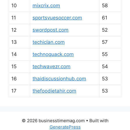
10
mixcrix.com
58
11
sportsvuesoccer.com
61
12
swordpost.com
52
13
techiclan.com
57
14
technoquack.com
55
15
techwavezr.com
54
16
thaidiscussionhub.com
53
17
thefoodietahir.com
53
© 2026 businesstimemag.com
• Built with
GeneratePress