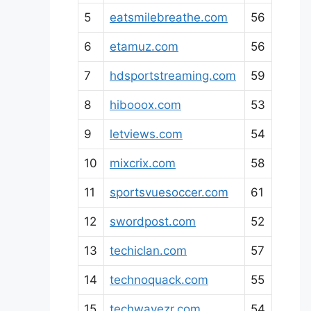
5
eatsmilebreathe.com
56
6
etamuz.com
56
7
hdsportstreaming.com
59
8
hibooox.com
53
9
letviews.com
54
10
mixcrix.com
58
11
sportsvuesoccer.com
61
12
swordpost.com
52
13
techiclan.com
57
14
technoquack.com
55
15
techwavezr.com
54