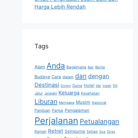
Harga Lebih Rendah
Tags
Anda
Alam
Bagaimana
Berita
Bali
dan
dengan
Budaya
Cara
dalam
Destinasi
Hotel
Ini
Dunia
Ide
Dingin
Indah
Keluarga
Jalur
Jelajahi
Kesehatan
Liburan
Musim
Mengapa
Nasional
Pengalaman
Panduan
Pantai
Perjalanan
Petualangan
Retret
Sempurna
Ramah
Setiap
Spa
Stres