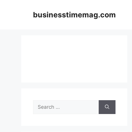
Skip
to
businesstimemag.com
content
Search
for: