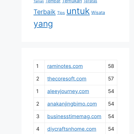
Temukan
Tempat
Teratas
Taman
untuk
Terbaik
Wisata
Tips
yang
1
raminotes.com
58
2
thecoresoft.com
57
1
aleeyjourney.com
54
2
anakanjingbimo.com
54
3
businesstimemag.com
54
4
diycraftsnhome.com
54