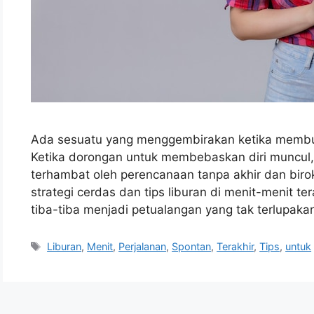
Ada sesuatu yang menggembirakan ketika membua
Ketika dorongan untuk membebaskan diri muncul,
terhambat oleh perencanaan tanpa akhir dan bir
strategi cerdas dan tips liburan di menit-menit 
tiba-tiba menjadi petualangan yang tak terlupakan. 
Tags
Liburan
,
Menit
,
Perjalanan
,
Spontan
,
Terakhir
,
Tips
,
untuk