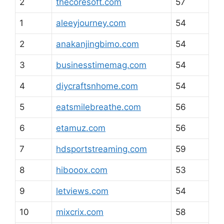
2
thecoresoft.com
57
1
aleeyjourney.com
54
2
anakanjingbimo.com
54
3
businesstimemag.com
54
4
diycraftsnhome.com
54
5
eatsmilebreathe.com
56
6
etamuz.com
56
7
hdsportstreaming.com
59
8
hibooox.com
53
9
letviews.com
54
10
mixcrix.com
58