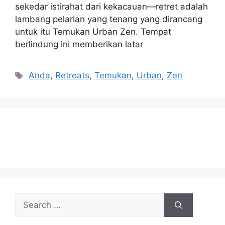
sekedar istirahat dari kekacauan—retret adalah
lambang pelarian yang tenang yang dirancang
untuk itu Temukan Urban Zen. Tempat
berlindung ini memberikan latar
Tags
Anda
,
Retreats
,
Temukan
,
Urban
,
Zen
Search
for: