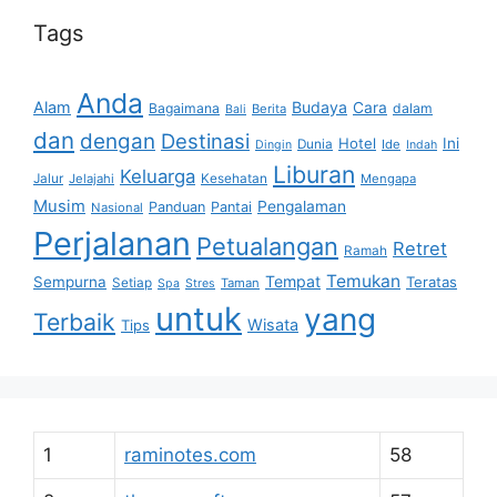
Tags
Anda
Alam
Budaya
Cara
Bagaimana
dalam
Berita
Bali
dan
dengan
Destinasi
Hotel
Ini
Dunia
Ide
Dingin
Indah
Liburan
Keluarga
Jalur
Jelajahi
Kesehatan
Mengapa
Musim
Pengalaman
Panduan
Pantai
Nasional
Perjalanan
Petualangan
Retret
Ramah
Temukan
Tempat
Sempurna
Teratas
Setiap
Taman
Spa
Stres
untuk
yang
Terbaik
Wisata
Tips
1
raminotes.com
58