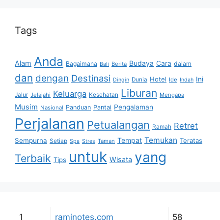
Tags
Anda
Alam
Budaya
Cara
Bagaimana
dalam
Berita
Bali
dan
dengan
Destinasi
Hotel
Ini
Dunia
Ide
Dingin
Indah
Liburan
Keluarga
Jalur
Jelajahi
Kesehatan
Mengapa
Musim
Pengalaman
Panduan
Pantai
Nasional
Perjalanan
Petualangan
Retret
Ramah
Temukan
Tempat
Sempurna
Teratas
Setiap
Taman
Spa
Stres
untuk
yang
Terbaik
Wisata
Tips
1
raminotes.com
58