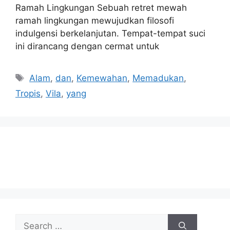
Ramah Lingkungan Sebuah retret mewah
ramah lingkungan mewujudkan filosofi
indulgensi berkelanjutan. Tempat-tempat suci
ini dirancang dengan cermat untuk
Tags
Alam
,
dan
,
Kemewahan
,
Memadukan
,
Tropis
,
Vila
,
yang
Search