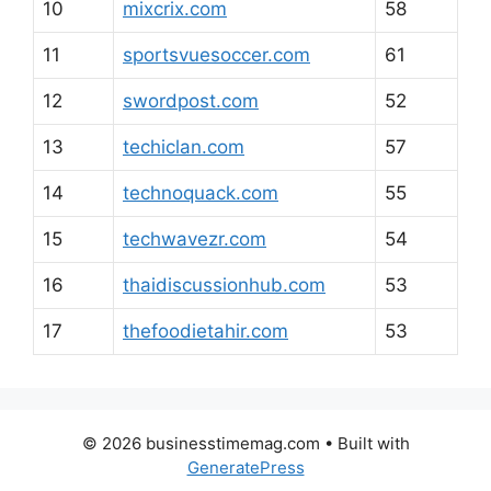
10
mixcrix.com
58
11
sportsvuesoccer.com
61
12
swordpost.com
52
13
techiclan.com
57
14
technoquack.com
55
15
techwavezr.com
54
16
thaidiscussionhub.com
53
17
thefoodietahir.com
53
© 2026 businesstimemag.com
• Built with
GeneratePress