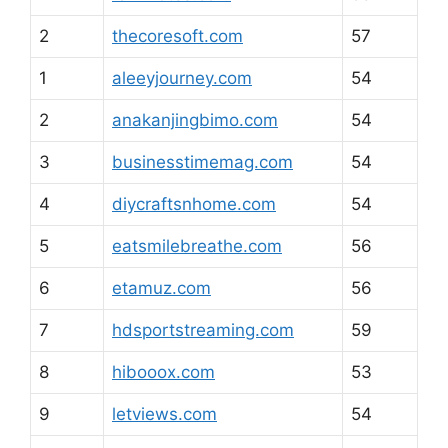
2
thecoresoft.com
57
1
aleeyjourney.com
54
2
anakanjingbimo.com
54
3
businesstimemag.com
54
4
diycraftsnhome.com
54
5
eatsmilebreathe.com
56
6
etamuz.com
56
7
hdsportstreaming.com
59
8
hibooox.com
53
9
letviews.com
54