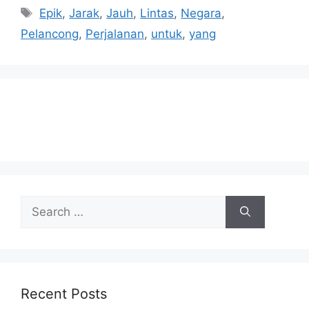
Tags
Epik
,
Jarak
,
Jauh
,
Lintas
,
Negara
,
Pelancong
,
Perjalanan
,
untuk
,
yang
Search
for:
Recent Posts