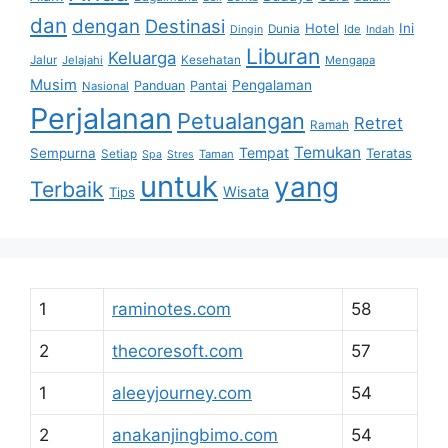
dan
dengan
Destinasi
Hotel
Ini
Dunia
Ide
Dingin
Indah
Liburan
Keluarga
Jalur
Jelajahi
Kesehatan
Mengapa
Musim
Pengalaman
Panduan
Pantai
Nasional
Perjalanan
Petualangan
Retret
Ramah
Temukan
Tempat
Sempurna
Teratas
Setiap
Taman
Spa
Stres
untuk
yang
Terbaik
Wisata
Tips
1
raminotes.com
58
2
thecoresoft.com
57
1
aleeyjourney.com
54
2
anakanjingbimo.com
54