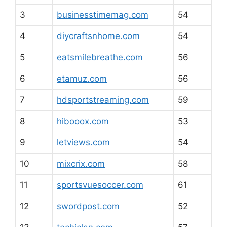
3
businesstimemag.com
54
4
diycraftsnhome.com
54
5
eatsmilebreathe.com
56
6
etamuz.com
56
7
hdsportstreaming.com
59
8
hibooox.com
53
9
letviews.com
54
10
mixcrix.com
58
11
sportsvuesoccer.com
61
12
swordpost.com
52