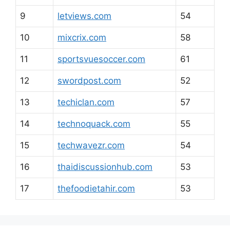
9
letviews.com
54
10
mixcrix.com
58
11
sportsvuesoccer.com
61
12
swordpost.com
52
13
techiclan.com
57
14
technoquack.com
55
15
techwavezr.com
54
16
thaidiscussionhub.com
53
17
thefoodietahir.com
53