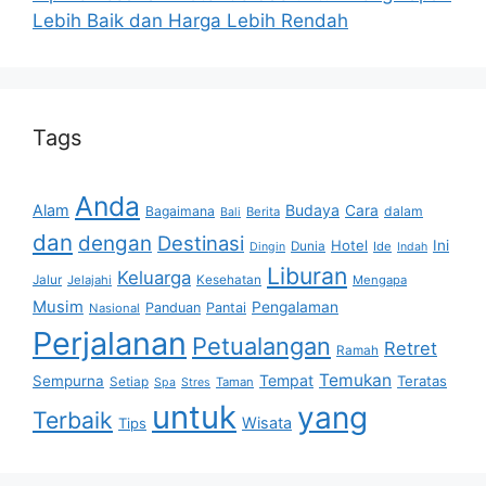
Lebih Baik dan Harga Lebih Rendah
Tags
Anda
Alam
Budaya
Cara
Bagaimana
dalam
Berita
Bali
dan
dengan
Destinasi
Hotel
Ini
Dunia
Ide
Dingin
Indah
Liburan
Keluarga
Jalur
Jelajahi
Kesehatan
Mengapa
Musim
Pengalaman
Panduan
Pantai
Nasional
Perjalanan
Petualangan
Retret
Ramah
Temukan
Tempat
Sempurna
Teratas
Setiap
Taman
Spa
Stres
untuk
yang
Terbaik
Wisata
Tips