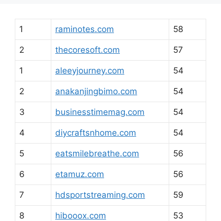
1
raminotes.com
58
2
thecoresoft.com
57
1
aleeyjourney.com
54
2
anakanjingbimo.com
54
3
businesstimemag.com
54
4
diycraftsnhome.com
54
5
eatsmilebreathe.com
56
6
etamuz.com
56
7
hdsportstreaming.com
59
8
hibooox.com
53