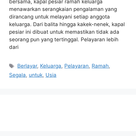
bersama, kapal pesiar ramah keluarga
menawarkan serangkaian pengalaman yang
dirancang untuk melayani setiap anggota
keluarga. Dari balita hingga kakek-nenek, kapal
pesiar ini dibuat untuk memastikan tidak ada
seorang pun yang tertinggal. Pelayaran lebih
dari
Tags
Berlayar
,
Keluarga
,
Pelayaran
,
Ramah
,
Segala
,
untuk
,
Usia