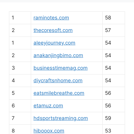
1
raminotes.com
58
2
thecoresoft.com
57
1
aleeyjourney.com
54
2
anakanjingbimo.com
54
3
businesstimemag.com
54
4
diycraftsnhome.com
54
5
eatsmilebreathe.com
56
6
etamuz.com
56
7
hdsportstreaming.com
59
8
hibooox.com
53