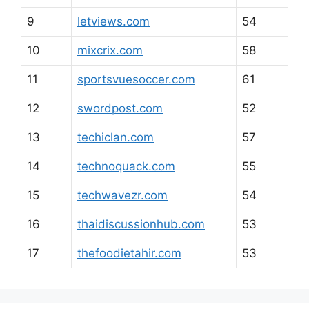
9
letviews.com
54
10
mixcrix.com
58
11
sportsvuesoccer.com
61
12
swordpost.com
52
13
techiclan.com
57
14
technoquack.com
55
15
techwavezr.com
54
16
thaidiscussionhub.com
53
17
thefoodietahir.com
53