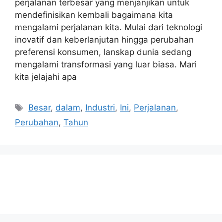
perjalanan terbesar yang menjanjikan untuk
mendefinisikan kembali bagaimana kita
mengalami perjalanan kita. Mulai dari teknologi
inovatif dan keberlanjutan hingga perubahan
preferensi konsumen, lanskap dunia sedang
mengalami transformasi yang luar biasa. Mari
kita jelajahi apa
Tags
Besar
,
dalam
,
Industri
,
Ini
,
Perjalanan
,
Perubahan
,
Tahun