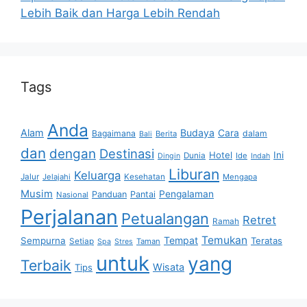
Lebih Baik dan Harga Lebih Rendah
Tags
Anda
Alam
Budaya
Cara
Bagaimana
dalam
Berita
Bali
dan
dengan
Destinasi
Hotel
Ini
Dunia
Ide
Dingin
Indah
Liburan
Keluarga
Jalur
Jelajahi
Kesehatan
Mengapa
Musim
Pengalaman
Panduan
Pantai
Nasional
Perjalanan
Petualangan
Retret
Ramah
Temukan
Tempat
Sempurna
Teratas
Setiap
Taman
Spa
Stres
untuk
yang
Terbaik
Wisata
Tips