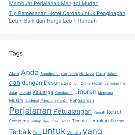
Membuat Perjalanan Menjadi Mudah
Tip Pemesanan Hotel Cerdas untuk Penginapan
Lebih Baik dan Harga Lebih Rendah
Tags
Anda
Alam
Budaya
Cara
Bagaimana
dalam
Berita
Bali
dan
dengan
Destinasi
Hotel
Ini
Dunia
Ide
Dingin
Indah
Liburan
Keluarga
Jalur
Jelajahi
Kesehatan
Mengapa
Musim
Pengalaman
Panduan
Pantai
Nasional
Perjalanan
Petualangan
Retret
Ramah
Temukan
Tempat
Sempurna
Teratas
Setiap
Taman
Spa
Stres
untuk
yang
Terbaik
Wisata
Tips