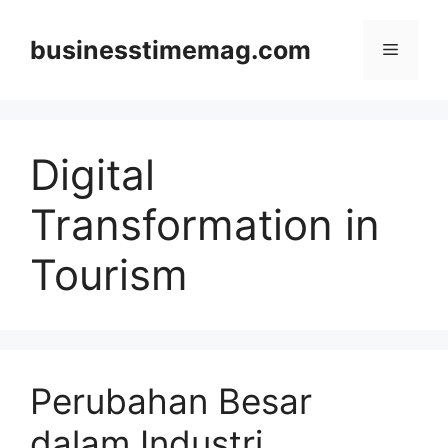
Skip
to
businesstimemag.com
Menu
content
Digital
Transformation in
Tourism
Perubahan Besar
dalam Industri