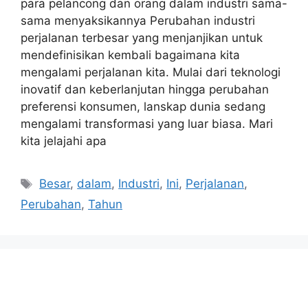
para pelancong dan orang dalam industri sama-
sama menyaksikannya Perubahan industri
perjalanan terbesar yang menjanjikan untuk
mendefinisikan kembali bagaimana kita
mengalami perjalanan kita. Mulai dari teknologi
inovatif dan keberlanjutan hingga perubahan
preferensi konsumen, lanskap dunia sedang
mengalami transformasi yang luar biasa. Mari
kita jelajahi apa
Tags
Besar
,
dalam
,
Industri
,
Ini
,
Perjalanan
,
Perubahan
,
Tahun