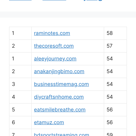
1
raminotes.com
58
2
thecoresoft.com
57
1
aleeyjourney.com
54
2
anakanjingbimo.com
54
3
businesstimemag.com
54
4
diycraftsnhome.com
54
5
eatsmilebreathe.com
56
6
etamuz.com
56
7
hdsportstreaming.com
59