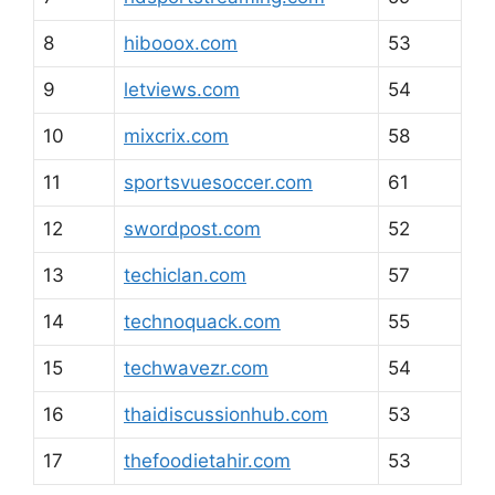
8
hibooox.com
53
9
letviews.com
54
10
mixcrix.com
58
11
sportsvuesoccer.com
61
12
swordpost.com
52
13
techiclan.com
57
14
technoquack.com
55
15
techwavezr.com
54
16
thaidiscussionhub.com
53
17
thefoodietahir.com
53