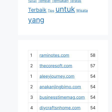
Temukan
Tempat
Teratas
Taman
untuk
Terbaik
Wisata
Tips
yang
1
raminotes.com
58
2
thecoresoft.com
57
1
aleeyjourney.com
54
2
anakanjingbimo.com
54
3
businesstimemag.com
54
4
diycraftsnhome.com
54