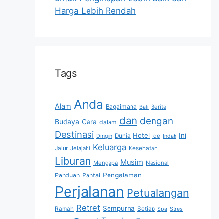
Harga Lebih Rendah
Tags
Anda
Alam
Bagaimana
Berita
Bali
dan
dengan
Budaya
Cara
dalam
Destinasi
Hotel
Ini
Dunia
Ide
Dingin
Indah
Keluarga
Jalur
Jelajahi
Kesehatan
Liburan
Musim
Mengapa
Nasional
Pengalaman
Panduan
Pantai
Perjalanan
Petualangan
Retret
Sempurna
Ramah
Setiap
Spa
Stres