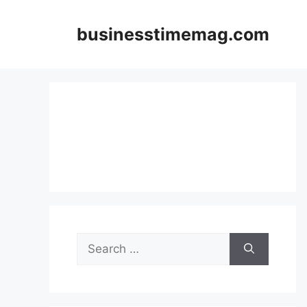
Skip
to
businesstimemag.com
content
Search
for: