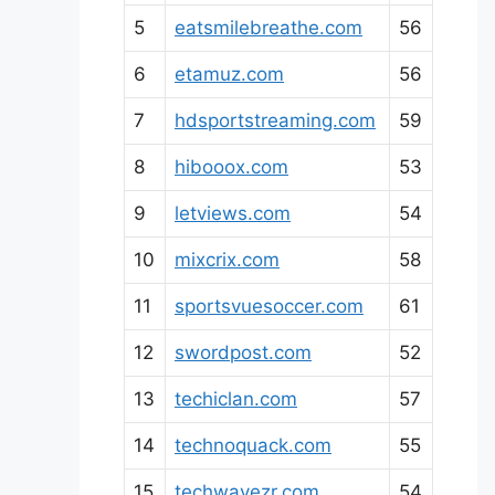
5
eatsmilebreathe.com
56
6
etamuz.com
56
7
hdsportstreaming.com
59
8
hibooox.com
53
9
letviews.com
54
10
mixcrix.com
58
11
sportsvuesoccer.com
61
12
swordpost.com
52
13
techiclan.com
57
14
technoquack.com
55
15
techwavezr.com
54