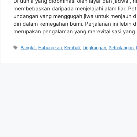
Di dunia yang didominasi oleh layar dan jadwal, ha
membebaskan daripada menjelajahi alam liar. P
undangan yang menggugah jiwa untuk menjauh d
diri dalam kemegahan bumi. Perjalanan ini lebih da
merupakan pengalaman yang merevitalisasi yang
Tags
Bangkit
,
Hubungkan
,
Kembali
,
Lingkungan
,
Petualangan
,