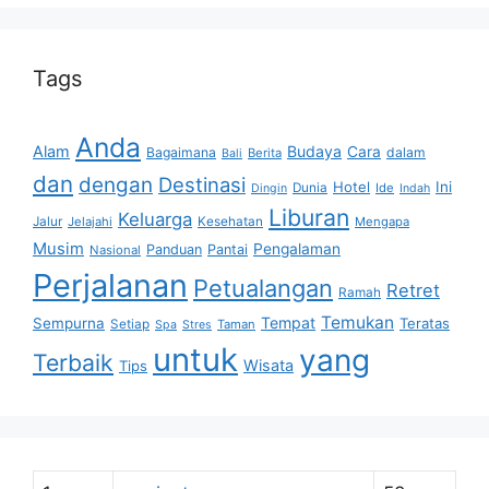
Tags
Anda
Alam
Budaya
Cara
Bagaimana
dalam
Berita
Bali
dan
dengan
Destinasi
Hotel
Ini
Dunia
Ide
Dingin
Indah
Liburan
Keluarga
Jalur
Jelajahi
Kesehatan
Mengapa
Musim
Pengalaman
Panduan
Pantai
Nasional
Perjalanan
Petualangan
Retret
Ramah
Temukan
Tempat
Sempurna
Teratas
Setiap
Taman
Spa
Stres
untuk
yang
Terbaik
Wisata
Tips