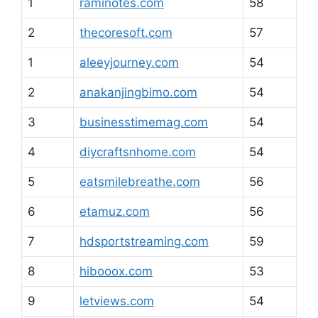
1
raminotes.com
58
2
thecoresoft.com
57
1
aleeyjourney.com
54
2
anakanjingbimo.com
54
3
businesstimemag.com
54
4
diycraftsnhome.com
54
5
eatsmilebreathe.com
56
6
etamuz.com
56
7
hdsportstreaming.com
59
8
hibooox.com
53
9
letviews.com
54