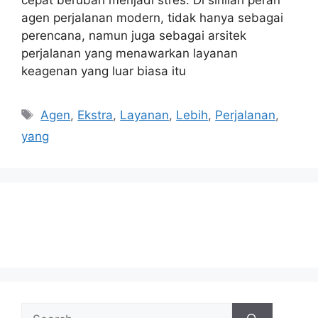
agen perjalanan modern, tidak hanya sebagai
perencana, namun juga sebagai arsitek
perjalanan yang menawarkan layanan
keagenan yang luar biasa itu
Tags
Agen
,
Ekstra
,
Layanan
,
Lebih
,
Perjalanan
,
yang
Search