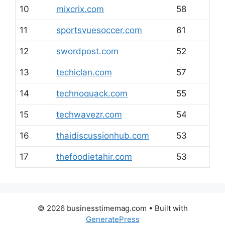
10
mixcrix.com
58
11
sportsvuesoccer.com
61
12
swordpost.com
52
13
techiclan.com
57
14
technoquack.com
55
15
techwavezr.com
54
16
thaidiscussionhub.com
53
17
thefoodietahir.com
53
© 2026 businesstimemag.com
• Built with
GeneratePress