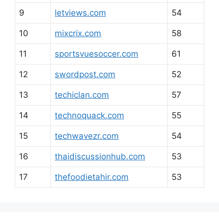
9
letviews.com
54
10
mixcrix.com
58
11
sportsvuesoccer.com
61
12
swordpost.com
52
13
techiclan.com
57
14
technoquack.com
55
15
techwavezr.com
54
16
thaidiscussionhub.com
53
17
thefoodietahir.com
53