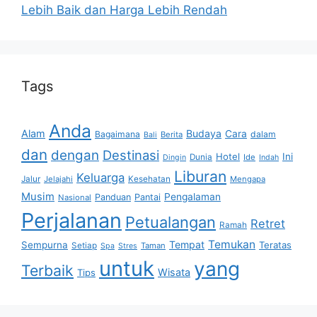
Lebih Baik dan Harga Lebih Rendah
Tags
Anda
Alam
Budaya
Cara
Bagaimana
dalam
Berita
Bali
dan
dengan
Destinasi
Hotel
Ini
Dunia
Ide
Dingin
Indah
Liburan
Keluarga
Jalur
Jelajahi
Kesehatan
Mengapa
Musim
Pengalaman
Panduan
Pantai
Nasional
Perjalanan
Petualangan
Retret
Ramah
Temukan
Tempat
Sempurna
Teratas
Setiap
Taman
Spa
Stres
untuk
yang
Terbaik
Wisata
Tips