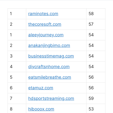
1
raminotes.com
58
2
thecoresoft.com
57
1
aleeyjourney.com
54
2
anakanjingbimo.com
54
3
businesstimemag.com
54
4
diycraftsnhome.com
54
5
eatsmilebreathe.com
56
6
etamuz.com
56
7
hdsportstreaming.com
59
8
hibooox.com
53