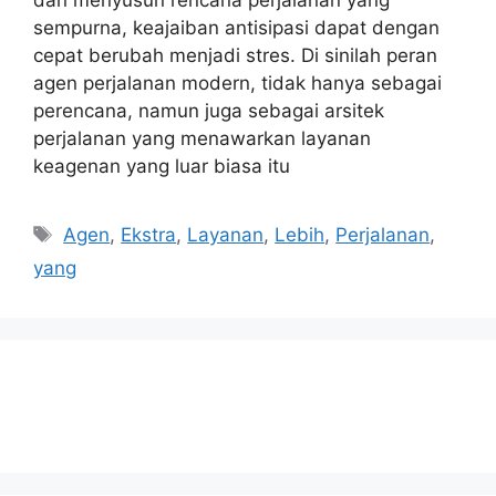
sempurna, keajaiban antisipasi dapat dengan
cepat berubah menjadi stres. Di sinilah peran
agen perjalanan modern, tidak hanya sebagai
perencana, namun juga sebagai arsitek
perjalanan yang menawarkan layanan
keagenan yang luar biasa itu
Tags
Agen
,
Ekstra
,
Layanan
,
Lebih
,
Perjalanan
,
yang