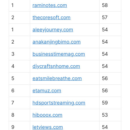
1
raminotes.com
58
2
thecoresoft.com
57
1
aleeyjourney.com
54
2
anakanjingbimo.com
54
3
businesstimemag.com
54
4
diycraftsnhome.com
54
5
eatsmilebreathe.com
56
6
etamuz.com
56
7
hdsportstreaming.com
59
8
hibooox.com
53
9
letviews.com
54