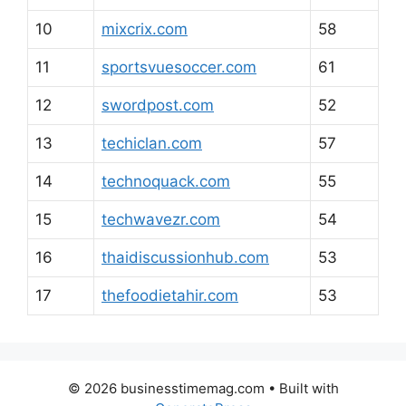
10
mixcrix.com
58
11
sportsvuesoccer.com
61
12
swordpost.com
52
13
techiclan.com
57
14
technoquack.com
55
15
techwavezr.com
54
16
thaidiscussionhub.com
53
17
thefoodietahir.com
53
© 2026 businesstimemag.com
• Built with