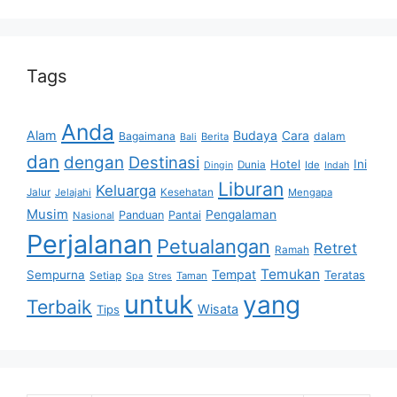
Tags
Anda
Alam
Budaya
Cara
Bagaimana
dalam
Berita
Bali
dan
dengan
Destinasi
Hotel
Ini
Dunia
Ide
Dingin
Indah
Liburan
Keluarga
Jalur
Jelajahi
Kesehatan
Mengapa
Musim
Pengalaman
Panduan
Pantai
Nasional
Perjalanan
Petualangan
Retret
Ramah
Temukan
Tempat
Sempurna
Teratas
Setiap
Taman
Spa
Stres
untuk
yang
Terbaik
Wisata
Tips