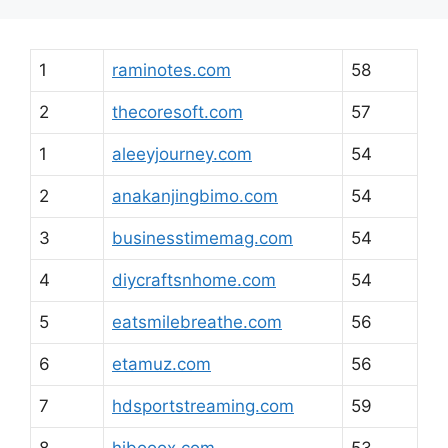
1
raminotes.com
58
2
thecoresoft.com
57
1
aleeyjourney.com
54
2
anakanjingbimo.com
54
3
businesstimemag.com
54
4
diycraftsnhome.com
54
5
eatsmilebreathe.com
56
6
etamuz.com
56
7
hdsportstreaming.com
59