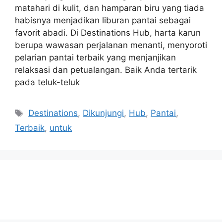
matahari di kulit, dan hamparan biru yang tiada
habisnya menjadikan liburan pantai sebagai
favorit abadi. Di Destinations Hub, harta karun
berupa wawasan perjalanan menanti, menyoroti
pelarian pantai terbaik yang menjanjikan
relaksasi dan petualangan. Baik Anda tertarik
pada teluk-teluk
Tags
Destinations
,
Dikunjungi
,
Hub
,
Pantai
,
Terbaik
,
untuk