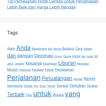
Tip Pemesanan Hotel Cerdas untuk Penginapan
Lebih Baik dan Harga Lebih Rendah
Tags
Anda
Alam
Budaya
Cara
Bagaimana
dalam
Berita
Bali
dan
dengan
Destinasi
Hotel
Ini
Dunia
Ide
Dingin
Indah
Liburan
Keluarga
Jalur
Jelajahi
Kesehatan
Mengapa
Musim
Pengalaman
Panduan
Pantai
Nasional
Perjalanan
Petualangan
Retret
Ramah
Temukan
Tempat
Sempurna
Teratas
Setiap
Taman
Spa
Stres
untuk
yang
Terbaik
Wisata
Tips