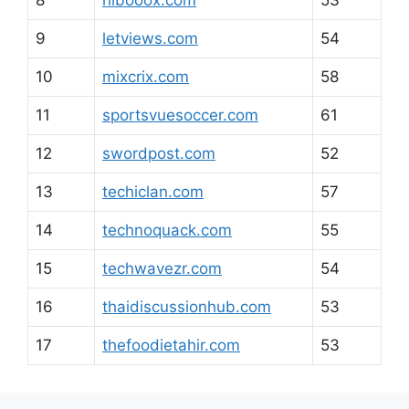
8
hibooox.com
53
9
letviews.com
54
10
mixcrix.com
58
11
sportsvuesoccer.com
61
12
swordpost.com
52
13
techiclan.com
57
14
technoquack.com
55
15
techwavezr.com
54
16
thaidiscussionhub.com
53
17
thefoodietahir.com
53