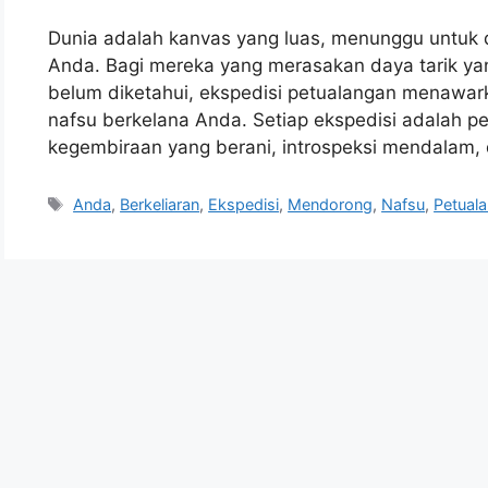
Dunia adalah kanvas yang luas, menunggu untuk d
Anda. Bagi mereka yang merasakan daya tarik yan
belum diketahui, ekspedisi petualangan menawark
nafsu berkelana Anda. Setiap ekspedisi adalah
kegembiraan yang berani, introspeksi mendalam,
Tags
Anda
,
Berkeliaran
,
Ekspedisi
,
Mendorong
,
Nafsu
,
Petual