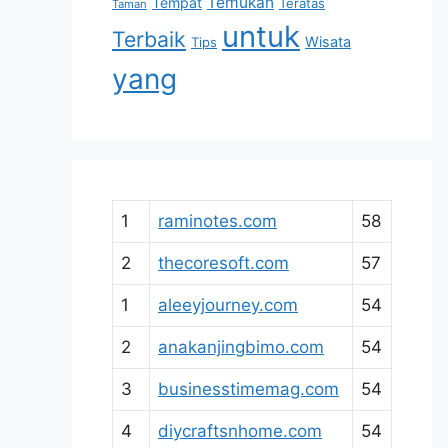
Temukan
Tempat
Teratas
Taman
untuk
Terbaik
Wisata
Tips
yang
1
raminotes.com
58
2
thecoresoft.com
57
1
aleeyjourney.com
54
2
anakanjingbimo.com
54
3
businesstimemag.com
54
4
diycraftsnhome.com
54