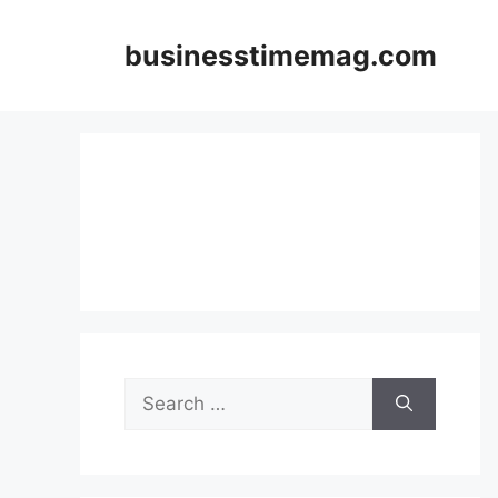
Skip
to
businesstimemag.com
content
Search
for: