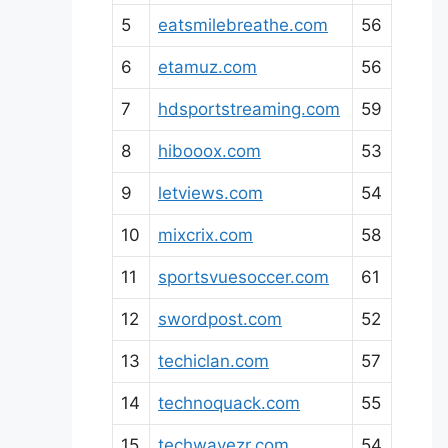
5
eatsmilebreathe.com
56
6
etamuz.com
56
7
hdsportstreaming.com
59
8
hibooox.com
53
9
letviews.com
54
10
mixcrix.com
58
11
sportsvuesoccer.com
61
12
swordpost.com
52
13
techiclan.com
57
14
technoquack.com
55
15
techwavezr.com
54