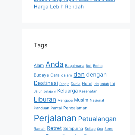
Harga Lebih Rendah
Tags
Anda
Alam
Bagaimana
Berita
Bali
dan
dengan
Budaya
Cara
dalam
Destinasi
Hotel
Ini
Dunia
Ide
Dingin
Indah
Keluarga
Jalur
Jelajahi
Kesehatan
Liburan
Musim
Mengapa
Nasional
Pengalaman
Panduan
Pantai
Perjalanan
Petualangan
Retret
Sempurna
Ramah
Setiap
Spa
Stres