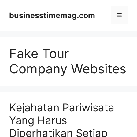
Skip
to
businesstimemag.com
Menu
content
Fake Tour
Company Websites
Kejahatan Pariwisata
Yang Harus
Diperhatikan Setiap