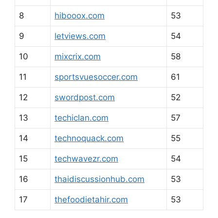
8
hibooox.com
53
9
letviews.com
54
10
mixcrix.com
58
11
sportsvuesoccer.com
61
12
swordpost.com
52
13
techiclan.com
57
14
technoquack.com
55
15
techwavezr.com
54
16
thaidiscussionhub.com
53
17
thefoodietahir.com
53