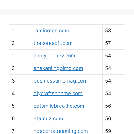
1
raminotes.com
58
2
thecoresoft.com
57
1
aleeyjourney.com
54
2
anakanjingbimo.com
54
3
businesstimemag.com
54
4
diycraftsnhome.com
54
5
eatsmilebreathe.com
56
6
etamuz.com
56
7
hdsportstreaming.com
59