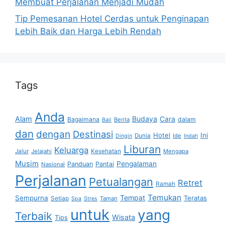
Membuat Perjalanan Menjadi Mudah
Tip Pemesanan Hotel Cerdas untuk Penginapan
Lebih Baik dan Harga Lebih Rendah
Tags
Anda
Alam
Budaya
Cara
Bagaimana
dalam
Berita
Bali
dan
dengan
Destinasi
Hotel
Ini
Dunia
Ide
Dingin
Indah
Liburan
Keluarga
Jalur
Jelajahi
Kesehatan
Mengapa
Musim
Pengalaman
Panduan
Pantai
Nasional
Perjalanan
Petualangan
Retret
Ramah
Temukan
Tempat
Sempurna
Teratas
Setiap
Taman
Spa
Stres
untuk
yang
Terbaik
Wisata
Tips