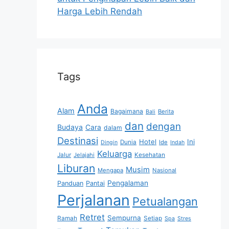
Harga Lebih Rendah
Tags
Anda
Alam
Bagaimana
Berita
Bali
dan
dengan
Budaya
Cara
dalam
Destinasi
Hotel
Ini
Dunia
Ide
Dingin
Indah
Keluarga
Jalur
Jelajahi
Kesehatan
Liburan
Musim
Mengapa
Nasional
Pengalaman
Panduan
Pantai
Perjalanan
Petualangan
Retret
Sempurna
Ramah
Setiap
Spa
Stres