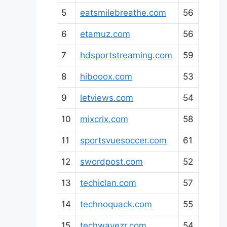
5
eatsmilebreathe.com
56
6
etamuz.com
56
7
hdsportstreaming.com
59
8
hibooox.com
53
9
letviews.com
54
10
mixcrix.com
58
11
sportsvuesoccer.com
61
12
swordpost.com
52
13
techiclan.com
57
14
technoquack.com
55
15
techwavezr.com
54