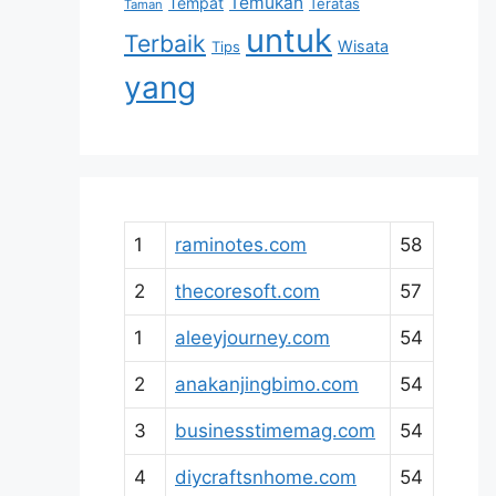
Temukan
Tempat
Teratas
Taman
untuk
Terbaik
Wisata
Tips
yang
1
raminotes.com
58
2
thecoresoft.com
57
1
aleeyjourney.com
54
2
anakanjingbimo.com
54
3
businesstimemag.com
54
4
diycraftsnhome.com
54