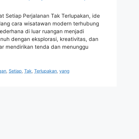
 Setiap Perjalanan Tak Terlupakan, ide
ulang cara wisatawan modern terhubung
derhana di luar ruangan menjadi
uh dengan eksplorasi, kreativitas, dan
adar mendirikan tenda dan menunggu
gan
,
Setiap
,
Tak
,
Terlupakan
,
yang