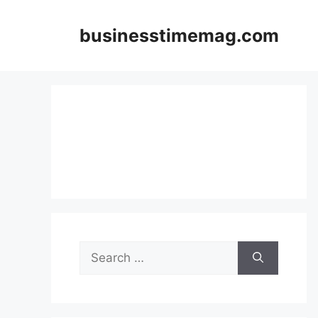
Skip
to
businesstimemag.com
content
Search
for: