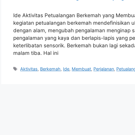
Ide Aktivitas Petualangan Berkemah yang Membuat
kegiatan petualangan berkemah mendefinisikan 
dengan alam, mengubah pengalaman menginap se
pengalaman yang kaya dan berlapis-lapis yang pen
keterlibatan sensorik. Berkemah bukan lagi sek
malam tiba. Hal ini
Tags
Aktivitas
,
Berkemah
,
Ide
,
Membuat
,
Perjalanan
,
Petualan